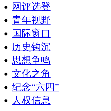
网评选登
青年视野
国际窗口
历史钩沉
思想争鸣
文化之角
纪念“六四”
人权信息