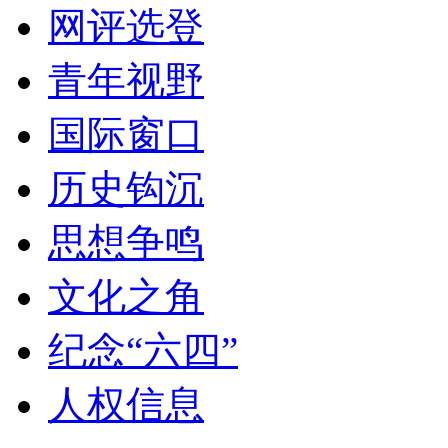
网评选登
青年视野
国际窗口
历史钩沉
思想争鸣
文化之角
纪念“六四”
人权信息