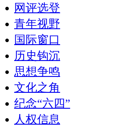
网评选登
青年视野
国际窗口
历史钩沉
思想争鸣
文化之角
纪念“六四”
人权信息