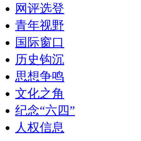
网评选登
青年视野
国际窗口
历史钩沉
思想争鸣
文化之角
纪念“六四”
人权信息