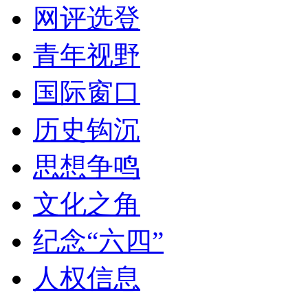
网评选登
青年视野
国际窗口
历史钩沉
思想争鸣
文化之角
纪念“六四”
人权信息