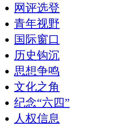
网评选登
青年视野
国际窗口
历史钩沉
思想争鸣
文化之角
纪念“六四”
人权信息