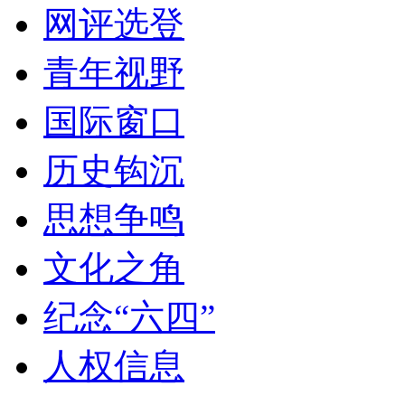
网评选登
青年视野
国际窗口
历史钩沉
思想争鸣
文化之角
纪念“六四”
人权信息