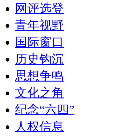
网评选登
青年视野
国际窗口
历史钩沉
思想争鸣
文化之角
纪念“六四”
人权信息