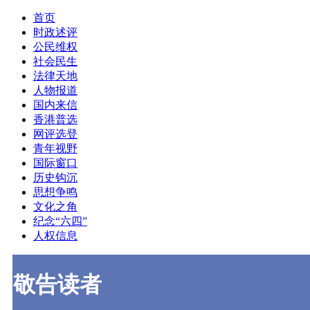
首页
时政述评
公民维权
社会民生
法律天地
人物报道
国内来信
香港普选
网评选登
青年视野
国际窗口
历史钩沉
思想争鸣
文化之角
纪念“六四”
人权信息
敬告读者