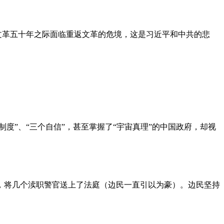
文革五十年之际面临重返文革的危境，这是习近平和中共的悲
度”、“三个自信”，甚至掌握了“宇宙真理”的中国政府，却视
，将几个渎职警官送上了法庭（边民一直引以为豪）。边民坚持