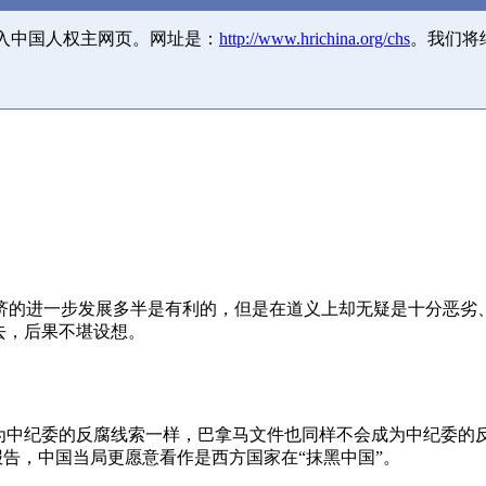
并入中国人权主网页。网址是：
http://www.hrichina.org/chs
。我们将
济的进一步发展多半是有利的，但是在道义上却无疑是十分恶劣
去，后果不堪设想。
成为中纪委的反腐线索一样，巴拿马文件也同样不会成为中纪委的
报告，中国当局更愿意看作是西方国家在“抹黑中国”。