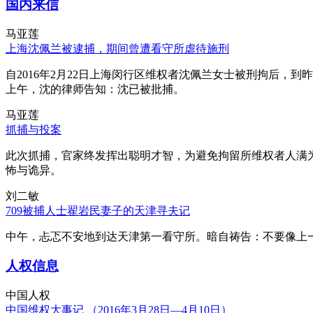
国内来信
马亚莲
上海沈佩兰被逮捕，期间曾遭看守所虐待施刑
自2016年2月22日上海闵行区维权者沈佩兰女士被刑拘后，到
上午，沈的律师告知：沈已被批捕。
马亚莲
抓捕与投案
此次抓捕，官家终发挥出聪明才智，为避免拘留所维权者人满
怖与诡异。
刘二敏
709被捕人士翟岩民妻子的天津寻夫记
中午，忐忑不安地到达天津第一看守所。暗自祷告：不要像上
人权信息
中国人权
中国维权大事记 （2016年3月28日—4月10日）