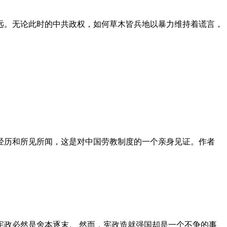
远。无论此时的中共政权，如何草木皆兵地以暴力维持着谎言，
泪经历和所见所闻，这是对中国劳教制度的一个亲身见证。作者
政必然是舍本逐末。 然而，宪政造就强国却是一个不争的事