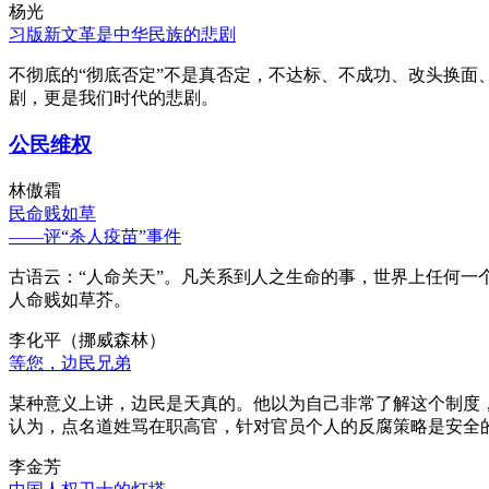
杨光
习版新文革是中华民族的悲剧
不彻底的“彻底否定”不是真否定，不达标、不成功、改头换面
剧，更是我们时代的悲剧。
公民维权
林傲霜
民命贱如草
——评“杀人疫苗”事件
古语云：“人命关天”。凡关系到人之生命的事，世界上任何一个
人命贱如草芥。
李化平（挪威森林）
等您，边民兄弟
某种意义上讲，边民是天真的。他以为自己非常了解这个制度
认为，点名道姓骂在职高官，针对官员个人的反腐策略是安全
李金芳