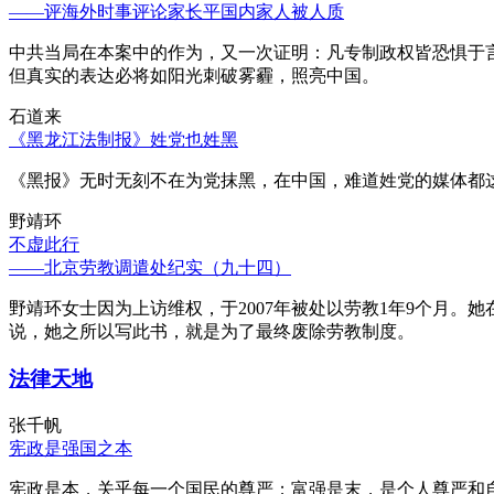
——评海外时事评论家长平国内家人被人质
中共当局在本案中的作为，又一次证明：凡专制政权皆恐惧于
但真实的表达必将如阳光刺破雾霾，照亮中国。
石道来
《黑龙江法制报》姓党也姓黑
《黑报》无时无刻不在为党抹黑，在中国，难道姓党的媒体都
野靖环
不虚此行
——北京劳教调遣处纪实（九十四）
野靖环女士因为上访维权，于2007年被处以劳教1年9个月
说，她之所以写此书，就是为了最终废除劳教制度。
法律天地
张千帆
宪政是强国之本
宪政是本，关乎每一个国民的尊严；富强是末，是个人尊严和