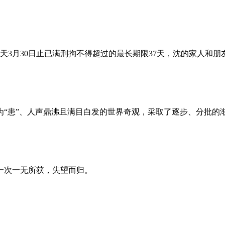
昨天3月30日止已满刑拘不得超过的最长期限37天，沈的家人和
为“患”、人声鼎沸且满目白发的世界奇观，采取了逐步、分批的
一次一无所获，失望而归。