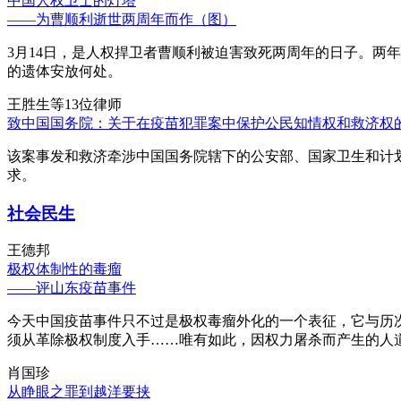
中国人权卫士的灯塔
——为曹顺利逝世两周年而作（图）
3月14日，是人权捍卫者曹顺利被迫害致死两周年的日子。两
的遗体安放何处。
王胜生等13位律师
致中国国务院：关于在疫苗犯罪案中保护公民知情权和救济权
该案事发和救济牵涉中国国务院辖下的公安部、国家卫生和计
求。
社会民生
王德邦
极权体制性的毒瘤
——评山东疫苗事件
今天中国疫苗事件只不过是极权毒瘤外化的一个表征，它与历
须从革除极权制度入手……唯有如此，因权力屠杀而产生的人
肖国珍
从睁眼之罪到越洋要挟