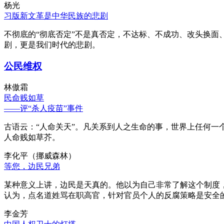
杨光
习版新文革是中华民族的悲剧
不彻底的“彻底否定”不是真否定，不达标、不成功、改头换面
剧，更是我们时代的悲剧。
公民维权
林傲霜
民命贱如草
——评“杀人疫苗”事件
古语云：“人命关天”。凡关系到人之生命的事，世界上任何一个
人命贱如草芥。
李化平（挪威森林）
等您，边民兄弟
某种意义上讲，边民是天真的。他以为自己非常了解这个制度
认为，点名道姓骂在职高官，针对官员个人的反腐策略是安全
李金芳