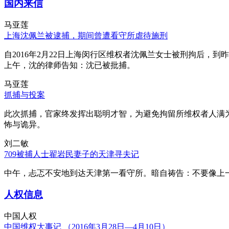
国内来信
马亚莲
上海沈佩兰被逮捕，期间曾遭看守所虐待施刑
自2016年2月22日上海闵行区维权者沈佩兰女士被刑拘后，到
上午，沈的律师告知：沈已被批捕。
马亚莲
抓捕与投案
此次抓捕，官家终发挥出聪明才智，为避免拘留所维权者人满
怖与诡异。
刘二敏
709被捕人士翟岩民妻子的天津寻夫记
中午，忐忑不安地到达天津第一看守所。暗自祷告：不要像上
人权信息
中国人权
中国维权大事记 （2016年3月28日—4月10日）