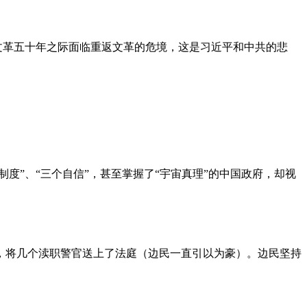
文革五十年之际面临重返文革的危境，这是习近平和中共的悲
度”、“三个自信”，甚至掌握了“宇宙真理”的中国政府，却视
，将几个渎职警官送上了法庭（边民一直引以为豪）。边民坚持