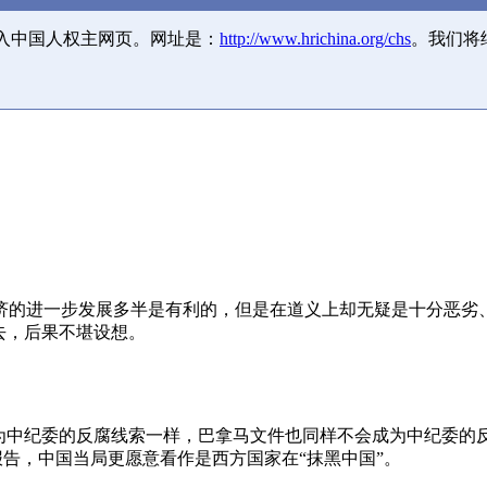
并入中国人权主网页。网址是：
http://www.hrichina.org/chs
。我们将
济的进一步发展多半是有利的，但是在道义上却无疑是十分恶劣
去，后果不堪设想。
成为中纪委的反腐线索一样，巴拿马文件也同样不会成为中纪委的
报告，中国当局更愿意看作是西方国家在“抹黑中国”。