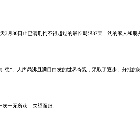
昨天3月30日止已满刑拘不得超过的最长期限37天，沈的家人和
为“患”、人声鼎沸且满目白发的世界奇观，采取了逐步、分批的
一次一无所获，失望而归。