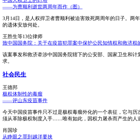
中国人权卫士的灯塔
——为曹顺利逝世两周年而作（图）
3月14日，是人权捍卫者曹顺利被迫害致死两周年的日子。两
的遗体安放何处。
王胜生等13位律师
致中国国务院：关于在疫苗犯罪案中保护公民知情权和救济权
该案事发和救济牵涉中国国务院辖下的公安部、国家卫生和计
求。
社会民生
王德邦
极权体制性的毒瘤
——评山东疫苗事件
今天中国疫苗事件只不过是极权毒瘤外化的一个表征，它与历
须从革除极权制度入手……唯有如此，因权力屠杀而产生的人
肖国珍
从睁眼之罪到越洋要挟