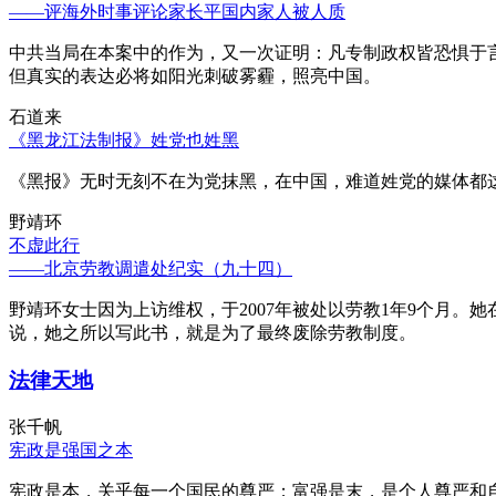
——评海外时事评论家长平国内家人被人质
中共当局在本案中的作为，又一次证明：凡专制政权皆恐惧于
但真实的表达必将如阳光刺破雾霾，照亮中国。
石道来
《黑龙江法制报》姓党也姓黑
《黑报》无时无刻不在为党抹黑，在中国，难道姓党的媒体都
野靖环
不虚此行
——北京劳教调遣处纪实（九十四）
野靖环女士因为上访维权，于2007年被处以劳教1年9个月
说，她之所以写此书，就是为了最终废除劳教制度。
法律天地
张千帆
宪政是强国之本
宪政是本，关乎每一个国民的尊严；富强是末，是个人尊严和