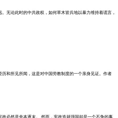
远。无论此时的中共政权，如何草木皆兵地以暴力维持着谎言，
泪经历和所见所闻，这是对中国劳教制度的一个亲身见证。作者
政必然是舍本逐末。 然而，宪政造就强国却是一个不争的事