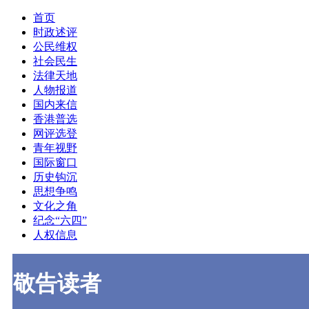
首页
时政述评
公民维权
社会民生
法律天地
人物报道
国内来信
香港普选
网评选登
青年视野
国际窗口
历史钩沉
思想争鸣
文化之角
纪念“六四”
人权信息
敬告读者