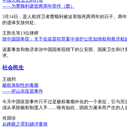
中国人权卫士的灯塔
——为曹顺利逝世两周年而作（图）
3月14日，是人权捍卫者曹顺利被迫害致死两周年的日子。两
的遗体安放何处。
王胜生等13位律师
致中国国务院：关于在疫苗犯罪案中保护公民知情权和救济权
该案事发和救济牵涉中国国务院辖下的公安部、国家卫生和计
求。
社会民生
王德邦
极权体制性的毒瘤
——评山东疫苗事件
今天中国疫苗事件只不过是极权毒瘤外化的一个表征，它与历
须从革除极权制度入手……唯有如此，因权力屠杀而产生的人
肖国珍
从睁眼之罪到越洋要挟