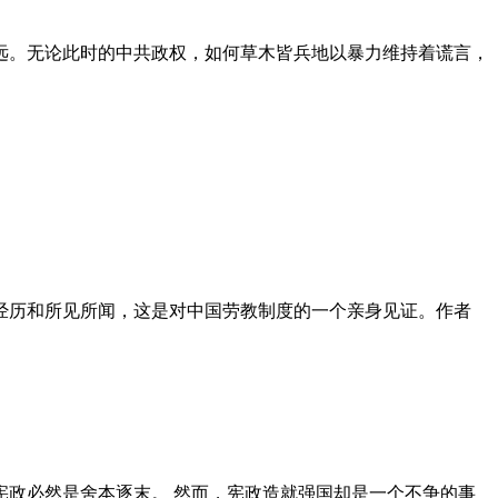
远。无论此时的中共政权，如何草木皆兵地以暴力维持着谎言，
泪经历和所见所闻，这是对中国劳教制度的一个亲身见证。作者
政必然是舍本逐末。 然而，宪政造就强国却是一个不争的事