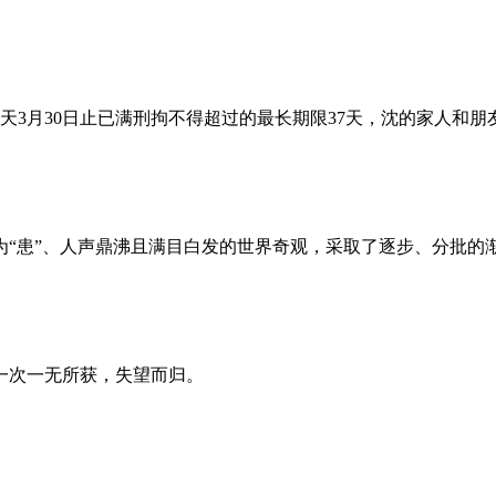
昨天3月30日止已满刑拘不得超过的最长期限37天，沈的家人和
为“患”、人声鼎沸且满目白发的世界奇观，采取了逐步、分批的
一次一无所获，失望而归。