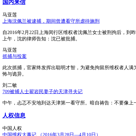
国内来信
马亚莲
上海沈佩兰被逮捕，期间曾遭看守所虐待施刑
自2016年2月22日上海闵行区维权者沈佩兰女士被刑拘后，到
上午，沈的律师告知：沈已被批捕。
马亚莲
抓捕与投案
此次抓捕，官家终发挥出聪明才智，为避免拘留所维权者人满
怖与诡异。
刘二敏
709被捕人士翟岩民妻子的天津寻夫记
中午，忐忑不安地到达天津第一看守所。暗自祷告：不要像上
人权信息
中国人权
中国维权大事记 （2016年3月28日—4月10日）