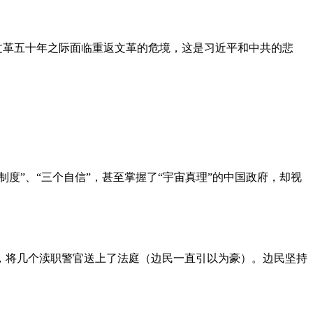
文革五十年之际面临重返文革的危境，这是习近平和中共的悲
度”、“三个自信”，甚至掌握了“宇宙真理”的中国政府，却视
，将几个渎职警官送上了法庭（边民一直引以为豪）。边民坚持