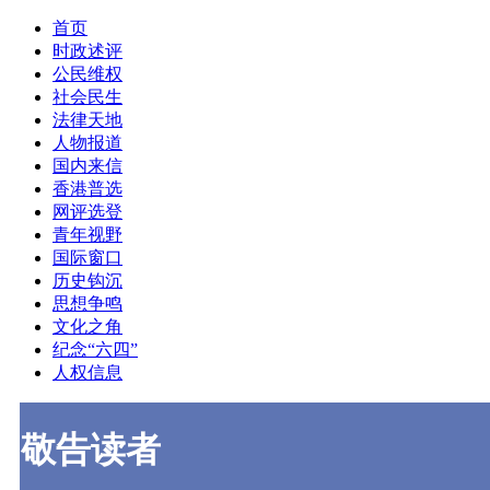
首页
时政述评
公民维权
社会民生
法律天地
人物报道
国内来信
香港普选
网评选登
青年视野
国际窗口
历史钩沉
思想争鸣
文化之角
纪念“六四”
人权信息
敬告读者