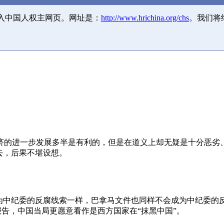
并入中国人权主网页。网址是：
http://www.hrichina.org/chs
。我们将
济的进一步发展多半是有利的，但是在道义上却无疑是十分恶劣
去，后果不堪设想。
成为中纪委的反腐线索一样，巴拿马文件也同样不会成为中纪委的
报告，中国当局更愿意看作是西方国家在“抹黑中国”。