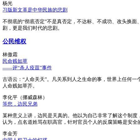
杨光
习版新文革是中华民族的悲剧
不彻底的“彻底否定”不是真否定，不达标、不成功、改头换面
剧，更是我们时代的悲剧。
公民维权
林傲霜
民命贱如草
——评“杀人疫苗”事件
古语云：“人命关天”。凡关系到人之生命的事，世界上任何一个
人命贱如草芥。
李化平（挪威森林）
等您，边民兄弟
某种意义上讲，边民是天真的。他以为自己非常了解这个制度
认为，点名道姓骂在职高官，针对官员个人的反腐策略是安全
李金芳