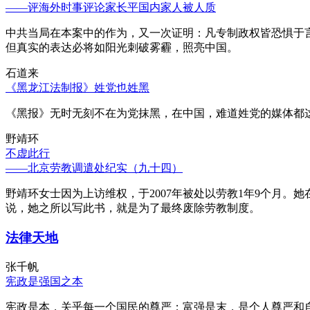
——评海外时事评论家长平国内家人被人质
中共当局在本案中的作为，又一次证明：凡专制政权皆恐惧于
但真实的表达必将如阳光刺破雾霾，照亮中国。
石道来
《黑龙江法制报》姓党也姓黑
《黑报》无时无刻不在为党抹黑，在中国，难道姓党的媒体都
野靖环
不虚此行
——北京劳教调遣处纪实（九十四）
野靖环女士因为上访维权，于2007年被处以劳教1年9个月
说，她之所以写此书，就是为了最终废除劳教制度。
法律天地
张千帆
宪政是强国之本
宪政是本，关乎每一个国民的尊严；富强是末，是个人尊严和