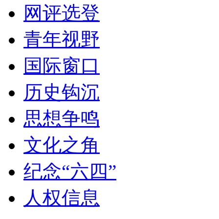
网评选登
青年视野
国际窗口
历史钩沉
思想争鸣
文化之角
纪念“六四”
人权信息