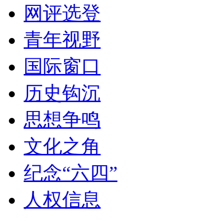
网评选登
青年视野
国际窗口
历史钩沉
思想争鸣
文化之角
纪念“六四”
人权信息