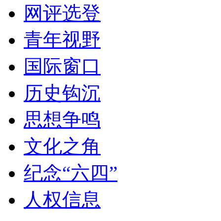
网评选登
青年视野
国际窗口
历史钩沉
思想争鸣
文化之角
纪念“六四”
人权信息