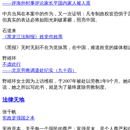
——评海外时事评论家长平国内家人被人质
中共当局在本案中的作为，又一次证明：凡专制政权皆恐惧于
但真实的表达必将如阳光刺破雾霾，照亮中国。
石道来
《黑龙江法制报》姓党也姓黑
《黑报》无时无刻不在为党抹黑，在中国，难道姓党的媒体都
野靖环
不虚此行
——北京劳教调遣处纪实（九十四）
野靖环女士因为上访维权，于2007年被处以劳教1年9个月
说，她之所以写此书，就是为了最终废除劳教制度。
法律天地
张千帆
宪政是强国之本
宪政是本，关乎每一个国民的尊严；富强是末，是个人尊严和