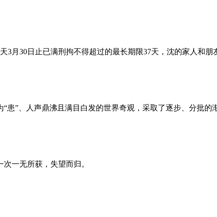
昨天3月30日止已满刑拘不得超过的最长期限37天，沈的家人和
为“患”、人声鼎沸且满目白发的世界奇观，采取了逐步、分批的
一次一无所获，失望而归。