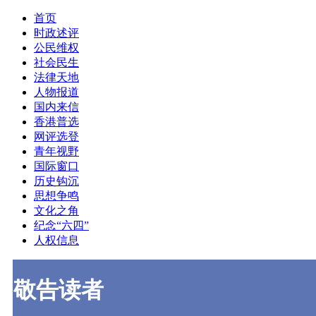
首页
时政述评
公民维权
社会民生
法律天地
人物报道
国内来信
香港普选
网评选登
青年视野
国际窗口
历史钩沉
思想争鸣
文化之角
纪念“六四”
人权信息
敬告读者