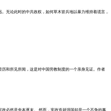
远。无论此时的中共政权，如何草木皆兵地以暴力维持着谎言，
泪经历和所见所闻，这是对中国劳教制度的一个亲身见证。作者
政必然是舍本逐末。 然而，宪政造就强国却是一个不争的事