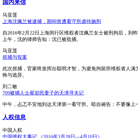
国内来信
马亚莲
上海沈佩兰被逮捕，期间曾遭看守所虐待施刑
自2016年2月22日上海闵行区维权者沈佩兰女士被刑拘后，到
上午，沈的律师告知：沈已被批捕。
马亚莲
抓捕与投案
此次抓捕，官家终发挥出聪明才智，为避免拘留所维权者人满
怖与诡异。
刘二敏
709被捕人士翟岩民妻子的天津寻夫记
中午，忐忑不安地到达天津第一看守所。暗自祷告：不要像上
人权信息
中国人权
中国维权大事记 （2016年3月28日—4月10日）