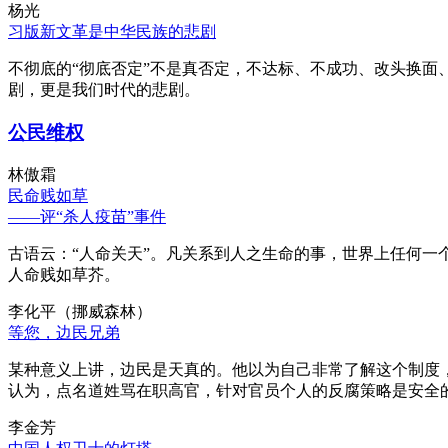
杨光
习版新文革是中华民族的悲剧
不彻底的“彻底否定”不是真否定，不达标、不成功、改头换面
剧，更是我们时代的悲剧。
公民维权
林傲霜
民命贱如草
——评“杀人疫苗”事件
古语云：“人命关天”。凡关系到人之生命的事，世界上任何一个
人命贱如草芥。
李化平（挪威森林）
等您，边民兄弟
某种意义上讲，边民是天真的。他以为自己非常了解这个制度
认为，点名道姓骂在职高官，针对官员个人的反腐策略是安全
李金芳