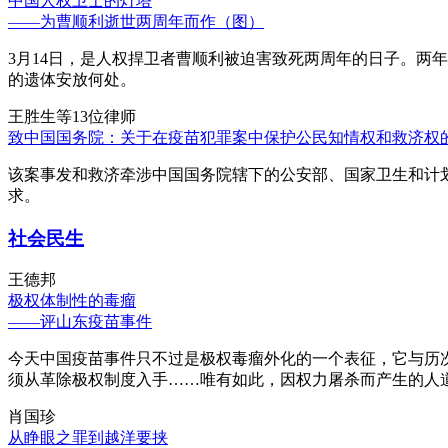
中国人权卫士的灯塔
——为曹顺利逝世两周年而作（图）
3月14日，是人权捍卫者曹顺利被迫害致死两周年的日子。两
的遗体安放何处。
王胜生等13位律师
致中国国务院：关于在疫苗犯罪案中保护公民知情权和救济权
该案事发和救济牵涉中国国务院辖下的公安部、国家卫生和计
求。
社会民生
王德邦
极权体制性的毒瘤
——评山东疫苗事件
今天中国疫苗事件只不过是极权毒瘤外化的一个表征，它与历
须从革除极权制度入手……唯有如此，因权力屠杀而产生的人
肖国珍
从睁眼之罪到越洋要挟