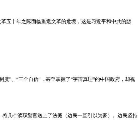
文革五十年之际面临重返文革的危境，这是习近平和中共的悲
度”、“三个自信”，甚至掌握了“宇宙真理”的中国政府，却视
，将几个渎职警官送上了法庭（边民一直引以为豪）。边民坚持