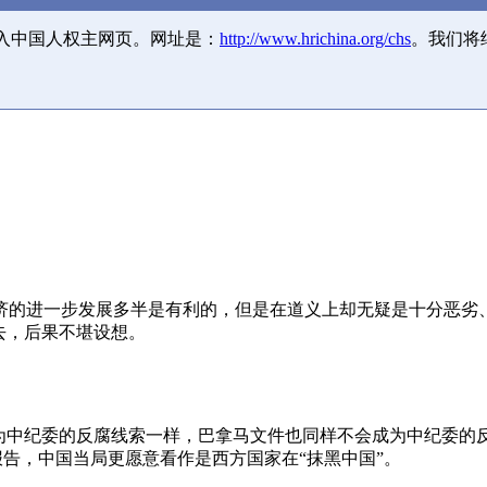
并入中国人权主网页。网址是：
http://www.hrichina.org/chs
。我们将
济的进一步发展多半是有利的，但是在道义上却无疑是十分恶劣
去，后果不堪设想。
成为中纪委的反腐线索一样，巴拿马文件也同样不会成为中纪委的
报告，中国当局更愿意看作是西方国家在“抹黑中国”。