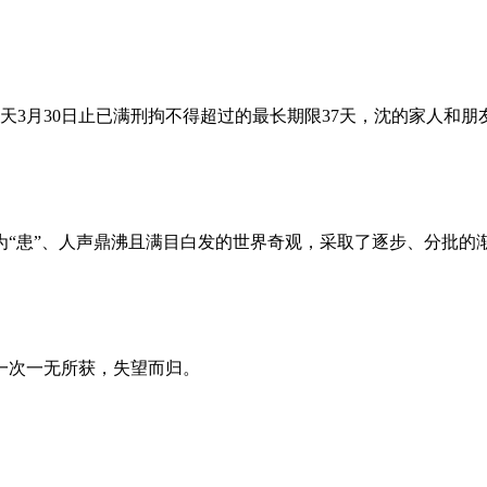
昨天3月30日止已满刑拘不得超过的最长期限37天，沈的家人和
为“患”、人声鼎沸且满目白发的世界奇观，采取了逐步、分批的
一次一无所获，失望而归。