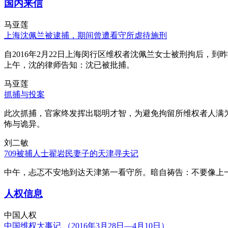
国内来信
马亚莲
上海沈佩兰被逮捕，期间曾遭看守所虐待施刑
自2016年2月22日上海闵行区维权者沈佩兰女士被刑拘后，到
上午，沈的律师告知：沈已被批捕。
马亚莲
抓捕与投案
此次抓捕，官家终发挥出聪明才智，为避免拘留所维权者人满
怖与诡异。
刘二敏
709被捕人士翟岩民妻子的天津寻夫记
中午，忐忑不安地到达天津第一看守所。暗自祷告：不要像上
人权信息
中国人权
中国维权大事记 （2016年3月28日—4月10日）