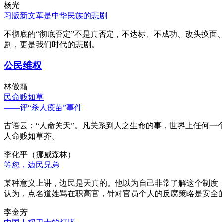
杨光
习版新文革是中华民族的悲剧
不彻底的“彻底否定”不是真否定，不达标、不成功、改头换面
剧，更是我们时代的悲剧。
公民维权
林傲霜
民命贱如草
——评“杀人疫苗”事件
古语云：“人命关天”。凡关系到人之生命的事，世界上任何一个
人命贱如草芥。
李化平（挪威森林）
等您，边民兄弟
某种意义上讲，边民是天真的。他以为自己非常了解这个制度
认为，点名道姓骂在职高官，针对官员个人的反腐策略是安全
李金芳