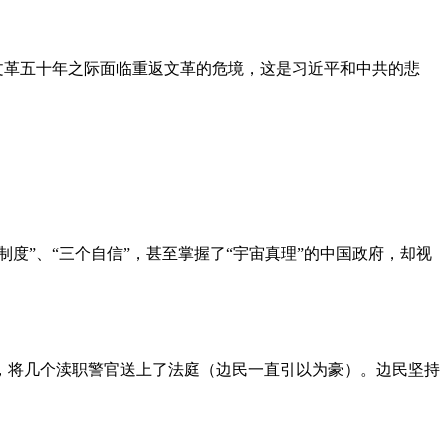
文革五十年之际面临重返文革的危境，这是习近平和中共的悲
度”、“三个自信”，甚至掌握了“宇宙真理”的中国政府，却视
，将几个渎职警官送上了法庭（边民一直引以为豪）。边民坚持