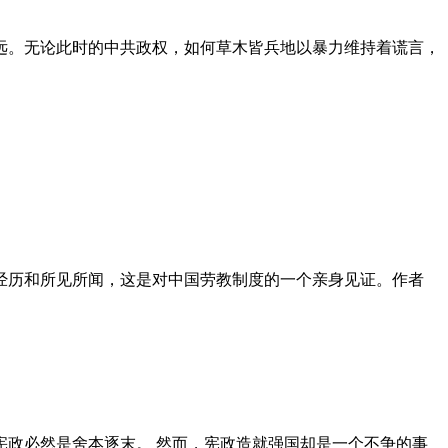
远。无论此时的中共政权，如何草木皆兵地以暴力维持着谎言，
泪经历和所见所闻，这是对中国劳教制度的一个亲身见证。作者
政必然是舍本逐末。 然而，宪政造就强国却是一个不争的事