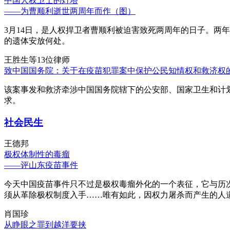
中国人权卫士的灯塔
——为曹顺利逝世两周年而作（图）
3月14日，是人权捍卫者曹顺利被迫害致死两周年的日子。两
的遗体安放何处。
王胜生等13位律师
致中国国务院：关于在疫苗犯罪案中保护公民知情权和救济权
该案事发和救济牵涉中国国务院辖下的公安部、国家卫生和计
求。
社会民生
王德邦
极权体制性的毒瘤
——评山东疫苗事件
今天中国疫苗事件只不过是极权毒瘤外化的一个表征，它与历
须从革除极权制度入手……唯有如此，因权力屠杀而产生的人
肖国珍
从睁眼之罪到越洋要挟