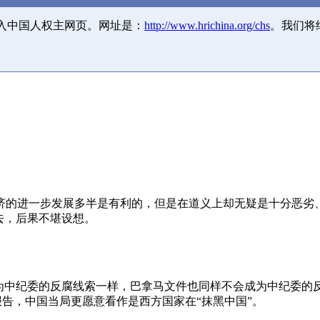
并入中国人权主网页。网址是：
http://www.hrichina.org/chs
。我们将
济的进一步发展多半是有利的，但是在道义上却无疑是十分恶劣
去，后果不堪设想。
成为中纪委的反腐线索一样，巴拿马文件也同样不会成为中纪委的
报告，中国当局更愿意看作是西方国家在“抹黑中国”。