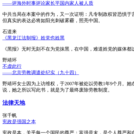
——评海外时事评论家长平国内家人被人质
中共当局在本案中的作为，又一次证明：凡专制政权皆恐惧于
但真实的表达必将如阳光刺破雾霾，照亮中国。
石道来
《黑龙江法制报》姓党也姓黑
《黑报》无时无刻不在为党抹黑，在中国，难道姓党的媒体都
野靖环
不虚此行
——北京劳教调遣处纪实（九十四）
野靖环女士因为上访维权，于2007年被处以劳教1年9个月
说，她之所以写此书，就是为了最终废除劳教制度。
法律天地
张千帆
宪政是强国之本
宪政是本，关乎每一个国民的尊严；富强是末，是个人尊严和