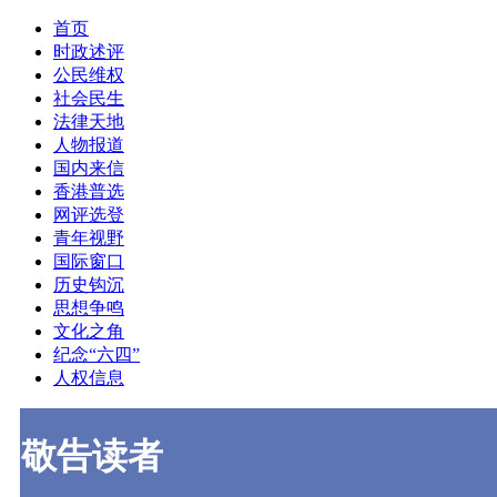
首页
时政述评
公民维权
社会民生
法律天地
人物报道
国内来信
香港普选
网评选登
青年视野
国际窗口
历史钩沉
思想争鸣
文化之角
纪念“六四”
人权信息
敬告读者