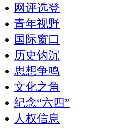
网评选登
青年视野
国际窗口
历史钩沉
思想争鸣
文化之角
纪念“六四”
人权信息