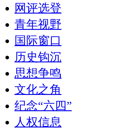
网评选登
青年视野
国际窗口
历史钩沉
思想争鸣
文化之角
纪念“六四”
人权信息