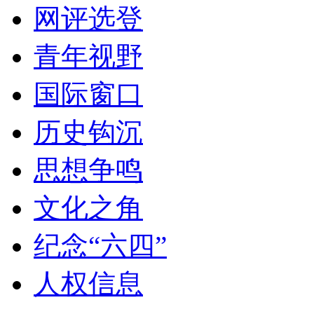
网评选登
青年视野
国际窗口
历史钩沉
思想争鸣
文化之角
纪念“六四”
人权信息