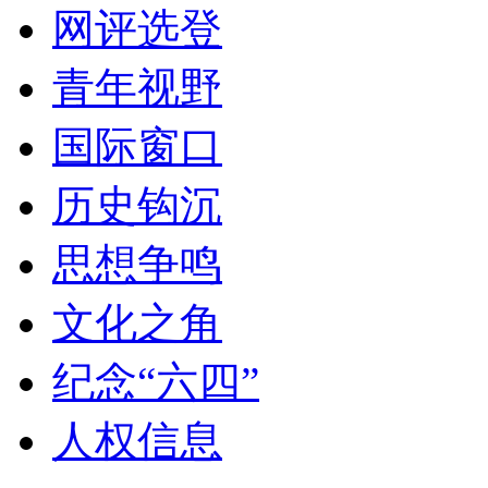
网评选登
青年视野
国际窗口
历史钩沉
思想争鸣
文化之角
纪念“六四”
人权信息