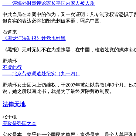
——评海外时事评论家长平国内家人被人质
中共当局在本案中的作为，又一次证明：凡专制政权皆恐惧于
但真实的表达必将如阳光刺破雾霾，照亮中国。
石道来
《黑龙江法制报》姓党也姓黑
《黑报》无时无刻不在为党抹黑，在中国，难道姓党的媒体都
野靖环
不虚此行
——北京劳教调遣处纪实（九十四）
野靖环女士因为上访维权，于2007年被处以劳教1年9个月
说，她之所以写此书，就是为了最终废除劳教制度。
法律天地
张千帆
宪政是强国之本
宪政是本，关乎每一个国民的尊严；富强是末，是个人尊严和