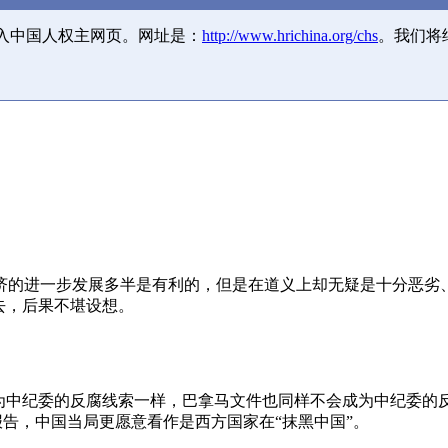
并入中国人权主网页。网址是：
http://www.hrichina.org/chs
。我们将
济的进一步发展多半是有利的，但是在道义上却无疑是十分恶劣
去，后果不堪设想。
成为中纪委的反腐线索一样，巴拿马文件也同样不会成为中纪委的
报告，中国当局更愿意看作是西方国家在“抹黑中国”。