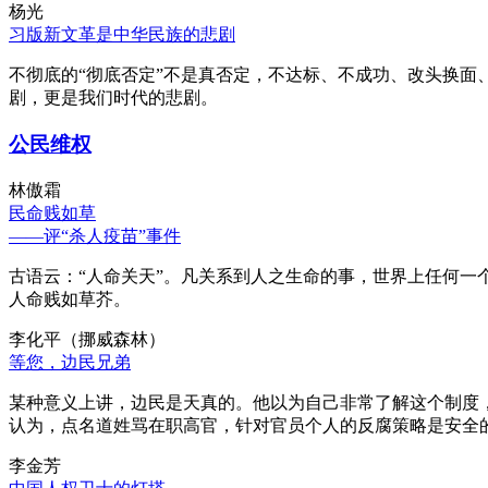
杨光
习版新文革是中华民族的悲剧
不彻底的“彻底否定”不是真否定，不达标、不成功、改头换面
剧，更是我们时代的悲剧。
公民维权
林傲霜
民命贱如草
——评“杀人疫苗”事件
古语云：“人命关天”。凡关系到人之生命的事，世界上任何一个
人命贱如草芥。
李化平（挪威森林）
等您，边民兄弟
某种意义上讲，边民是天真的。他以为自己非常了解这个制度
认为，点名道姓骂在职高官，针对官员个人的反腐策略是安全
李金芳