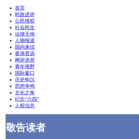
首页
时政述评
公民维权
社会民生
法律天地
人物报道
国内来信
香港普选
网评选登
青年视野
国际窗口
历史钩沉
思想争鸣
文化之角
纪念“六四”
人权信息
敬告读者