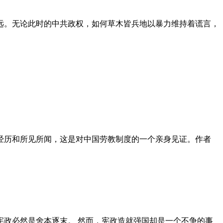
远。无论此时的中共政权，如何草木皆兵地以暴力维持着谎言，
泪经历和所见所闻，这是对中国劳教制度的一个亲身见证。作者
政必然是舍本逐末。 然而，宪政造就强国却是一个不争的事