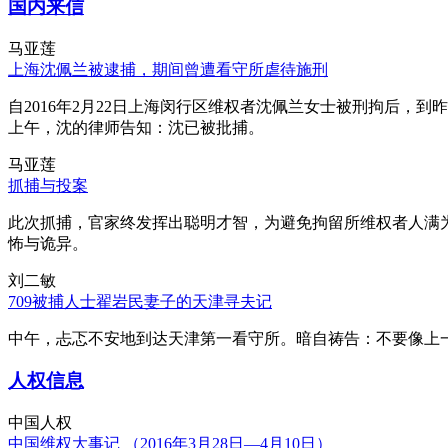
国内来信
马亚莲
上海沈佩兰被逮捕，期间曾遭看守所虐待施刑
自2016年2月22日上海闵行区维权者沈佩兰女士被刑拘后，到
上午，沈的律师告知：沈已被批捕。
马亚莲
抓捕与投案
此次抓捕，官家终发挥出聪明才智，为避免拘留所维权者人满
怖与诡异。
刘二敏
709被捕人士翟岩民妻子的天津寻夫记
中午，忐忑不安地到达天津第一看守所。暗自祷告：不要像上
人权信息
中国人权
中国维权大事记 （2016年3月28日—4月10日）