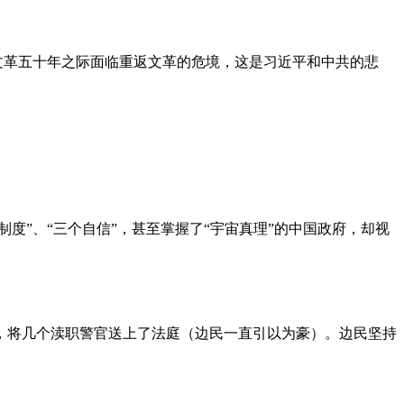
文革五十年之际面临重返文革的危境，这是习近平和中共的悲
度”、“三个自信”，甚至掌握了“宇宙真理”的中国政府，却视
，将几个渎职警官送上了法庭（边民一直引以为豪）。边民坚持