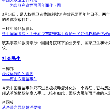
中国人权卫士的灯塔
——为曹顺利逝世两周年而作（图）
3月14日，是人权捍卫者曹顺利被迫害致死两周年的日子。两
的遗体安放何处。
王胜生等13位律师
致中国国务院：关于在疫苗犯罪案中保护公民知情权和救济权
该案事发和救济牵涉中国国务院辖下的公安部、国家卫生和计
求。
社会民生
王德邦
极权体制性的毒瘤
——评山东疫苗事件
今天中国疫苗事件只不过是极权毒瘤外化的一个表征，它与历
须从革除极权制度入手……唯有如此，因权力屠杀而产生的人
肖国珍
从睁眼之罪到越洋要挟