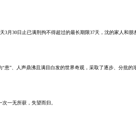
昨天3月30日止已满刑拘不得超过的最长期限37天，沈的家人和
为“患”、人声鼎沸且满目白发的世界奇观，采取了逐步、分批的
一次一无所获，失望而归。