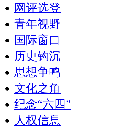
网评选登
青年视野
国际窗口
历史钩沉
思想争鸣
文化之角
纪念“六四”
人权信息