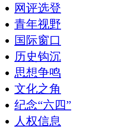
网评选登
青年视野
国际窗口
历史钩沉
思想争鸣
文化之角
纪念“六四”
人权信息