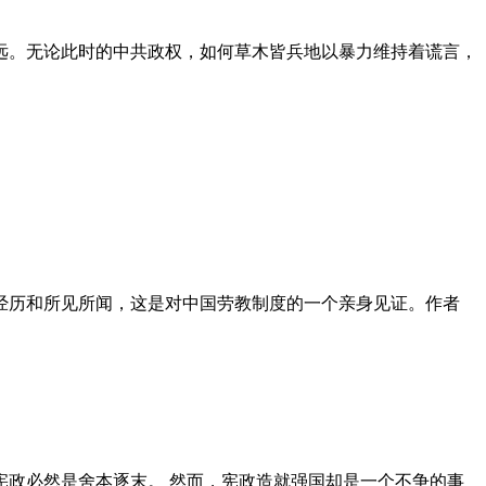
远。无论此时的中共政权，如何草木皆兵地以暴力维持着谎言，
泪经历和所见所闻，这是对中国劳教制度的一个亲身见证。作者
政必然是舍本逐末。 然而，宪政造就强国却是一个不争的事