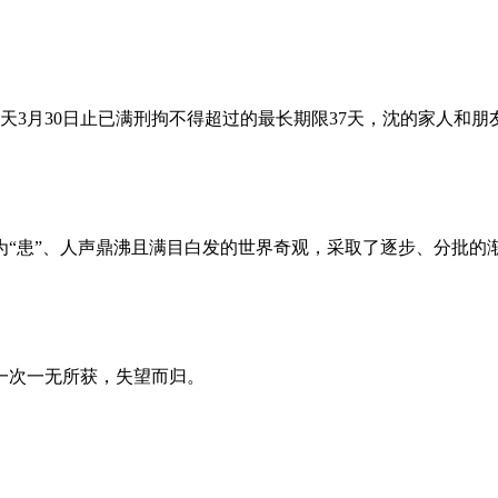
昨天3月30日止已满刑拘不得超过的最长期限37天，沈的家人和
为“患”、人声鼎沸且满目白发的世界奇观，采取了逐步、分批的
一次一无所获，失望而归。