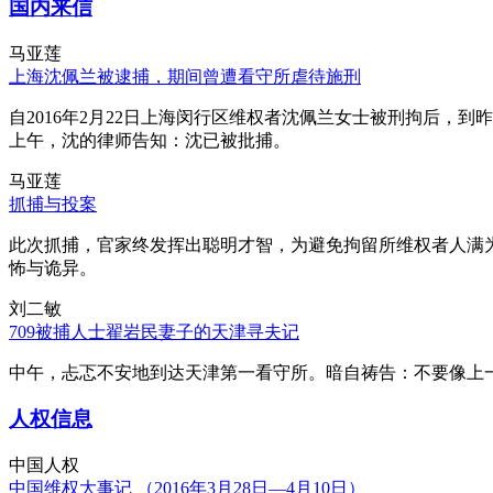
国内来信
马亚莲
上海沈佩兰被逮捕，期间曾遭看守所虐待施刑
自2016年2月22日上海闵行区维权者沈佩兰女士被刑拘后，到
上午，沈的律师告知：沈已被批捕。
马亚莲
抓捕与投案
此次抓捕，官家终发挥出聪明才智，为避免拘留所维权者人满
怖与诡异。
刘二敏
709被捕人士翟岩民妻子的天津寻夫记
中午，忐忑不安地到达天津第一看守所。暗自祷告：不要像上
人权信息
中国人权
中国维权大事记 （2016年3月28日—4月10日）