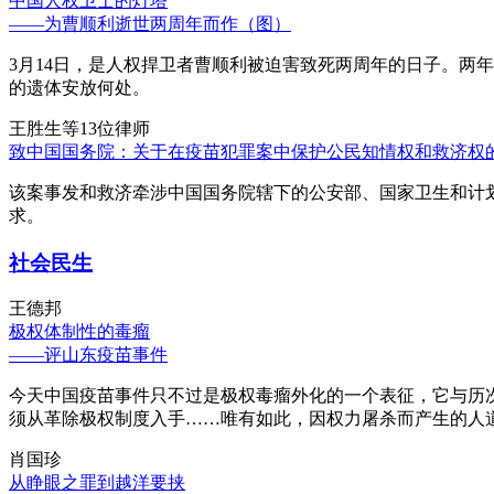
中国人权卫士的灯塔
——为曹顺利逝世两周年而作（图）
3月14日，是人权捍卫者曹顺利被迫害致死两周年的日子。两
的遗体安放何处。
王胜生等13位律师
致中国国务院：关于在疫苗犯罪案中保护公民知情权和救济权
该案事发和救济牵涉中国国务院辖下的公安部、国家卫生和计
求。
社会民生
王德邦
极权体制性的毒瘤
——评山东疫苗事件
今天中国疫苗事件只不过是极权毒瘤外化的一个表征，它与历
须从革除极权制度入手……唯有如此，因权力屠杀而产生的人
肖国珍
从睁眼之罪到越洋要挟