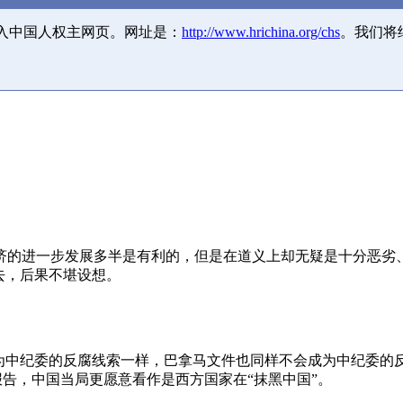
并入中国人权主网页。网址是：
http://www.hrichina.org/chs
。我们将
济的进一步发展多半是有利的，但是在道义上却无疑是十分恶劣
去，后果不堪设想。
成为中纪委的反腐线索一样，巴拿马文件也同样不会成为中纪委的
报告，中国当局更愿意看作是西方国家在“抹黑中国”。