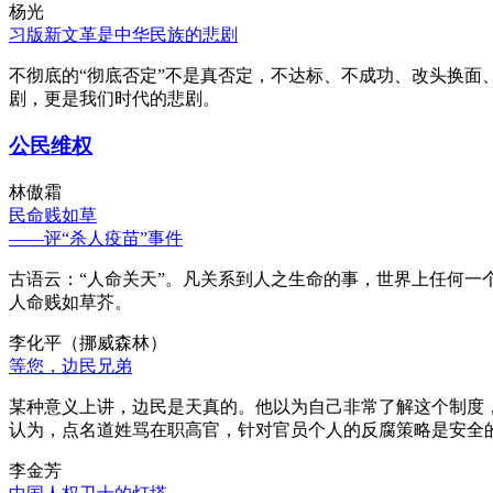
杨光
习版新文革是中华民族的悲剧
不彻底的“彻底否定”不是真否定，不达标、不成功、改头换面
剧，更是我们时代的悲剧。
公民维权
林傲霜
民命贱如草
——评“杀人疫苗”事件
古语云：“人命关天”。凡关系到人之生命的事，世界上任何一个
人命贱如草芥。
李化平（挪威森林）
等您，边民兄弟
某种意义上讲，边民是天真的。他以为自己非常了解这个制度
认为，点名道姓骂在职高官，针对官员个人的反腐策略是安全
李金芳