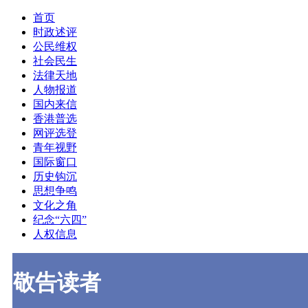
首页
时政述评
公民维权
社会民生
法律天地
人物报道
国内来信
香港普选
网评选登
青年视野
国际窗口
历史钩沉
思想争鸣
文化之角
纪念“六四”
人权信息
敬告读者