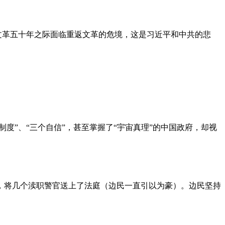
文革五十年之际面临重返文革的危境，这是习近平和中共的悲
度”、“三个自信”，甚至掌握了“宇宙真理”的中国政府，却视
，将几个渎职警官送上了法庭（边民一直引以为豪）。边民坚持