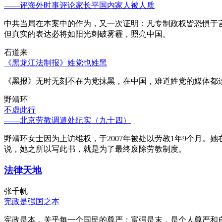
——评海外时事评论家长平国内家人被人质
中共当局在本案中的作为，又一次证明：凡专制政权皆恐惧于
但真实的表达必将如阳光刺破雾霾，照亮中国。
石道来
《黑龙江法制报》姓党也姓黑
《黑报》无时无刻不在为党抹黑，在中国，难道姓党的媒体都
野靖环
不虚此行
——北京劳教调遣处纪实（九十四）
野靖环女士因为上访维权，于2007年被处以劳教1年9个月
说，她之所以写此书，就是为了最终废除劳教制度。
法律天地
张千帆
宪政是强国之本
宪政是本，关乎每一个国民的尊严；富强是末，是个人尊严和