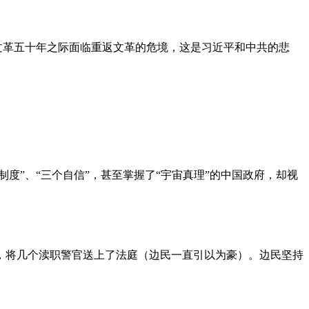
文革五十年之际面临重返文革的危境，这是习近平和中共的悲
度”、“三个自信”，甚至掌握了“宇宙真理”的中国政府，却视
，将几个渎职警官送上了法庭（边民一直引以为豪）。边民坚持