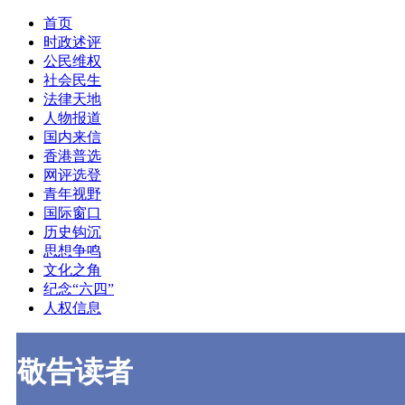
首页
时政述评
公民维权
社会民生
法律天地
人物报道
国内来信
香港普选
网评选登
青年视野
国际窗口
历史钩沉
思想争鸣
文化之角
纪念“六四”
人权信息
敬告读者