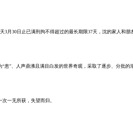
昨天3月30日止已满刑拘不得超过的最长期限37天，沈的家人和
为“患”、人声鼎沸且满目白发的世界奇观，采取了逐步、分批的
一次一无所获，失望而归。