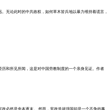
远。无论此时的中共政权，如何草木皆兵地以暴力维持着谎言，
泪经历和所见所闻，这是对中国劳教制度的一个亲身见证。作者
政必然是舍本逐末。 然而，宪政造就强国却是一个不争的事