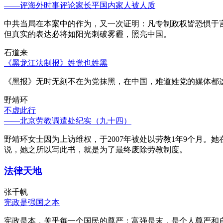
——评海外时事评论家长平国内家人被人质
中共当局在本案中的作为，又一次证明：凡专制政权皆恐惧于
但真实的表达必将如阳光刺破雾霾，照亮中国。
石道来
《黑龙江法制报》姓党也姓黑
《黑报》无时无刻不在为党抹黑，在中国，难道姓党的媒体都
野靖环
不虚此行
——北京劳教调遣处纪实（九十四）
野靖环女士因为上访维权，于2007年被处以劳教1年9个月
说，她之所以写此书，就是为了最终废除劳教制度。
法律天地
张千帆
宪政是强国之本
宪政是本，关乎每一个国民的尊严；富强是末，是个人尊严和