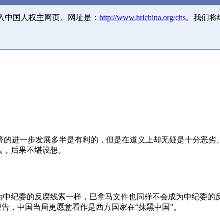
并入中国人权主网页。网址是：
http://www.hrichina.org/chs
。我们将
济的进一步发展多半是有利的，但是在道义上却无疑是十分恶劣
去，后果不堪设想。
成为中纪委的反腐线索一样，巴拿马文件也同样不会成为中纪委的
报告，中国当局更愿意看作是西方国家在“抹黑中国”。