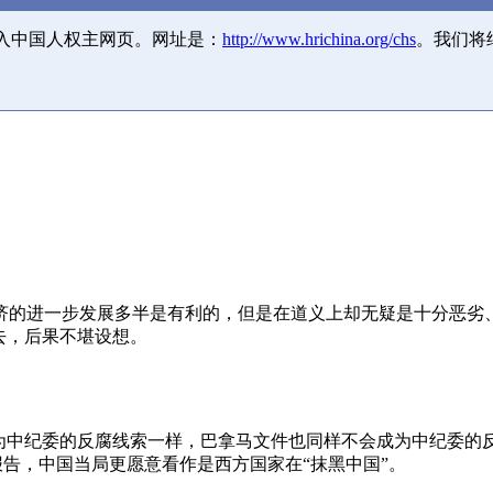
并入中国人权主网页。网址是：
http://www.hrichina.org/chs
。我们将
济的进一步发展多半是有利的，但是在道义上却无疑是十分恶劣
去，后果不堪设想。
成为中纪委的反腐线索一样，巴拿马文件也同样不会成为中纪委的
报告，中国当局更愿意看作是西方国家在“抹黑中国”。