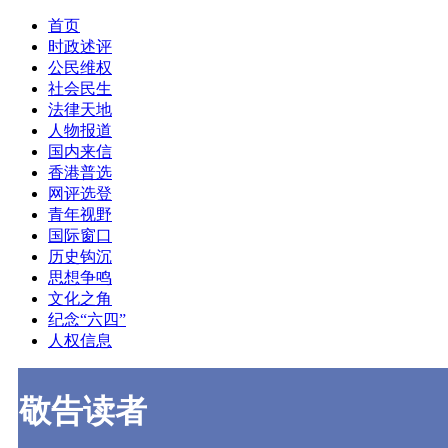
首页
时政述评
公民维权
社会民生
法律天地
人物报道
国内来信
香港普选
网评选登
青年视野
国际窗口
历史钩沉
思想争鸣
文化之角
纪念“六四”
人权信息
敬告读者