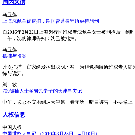
国内来信
马亚莲
上海沈佩兰被逮捕，期间曾遭看守所虐待施刑
自2016年2月22日上海闵行区维权者沈佩兰女士被刑拘后，到
上午，沈的律师告知：沈已被批捕。
马亚莲
抓捕与投案
此次抓捕，官家终发挥出聪明才智，为避免拘留所维权者人满
怖与诡异。
刘二敏
709被捕人士翟岩民妻子的天津寻夫记
中午，忐忑不安地到达天津第一看守所。暗自祷告：不要像上
人权信息
中国人权
中国维权大事记 （2016年3月28日—4月10日）