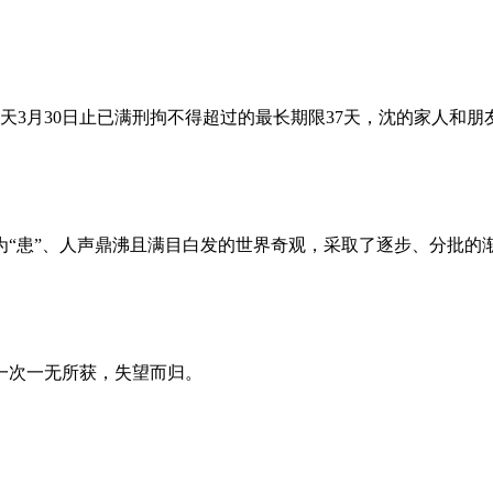
昨天3月30日止已满刑拘不得超过的最长期限37天，沈的家人和
为“患”、人声鼎沸且满目白发的世界奇观，采取了逐步、分批的
一次一无所获，失望而归。