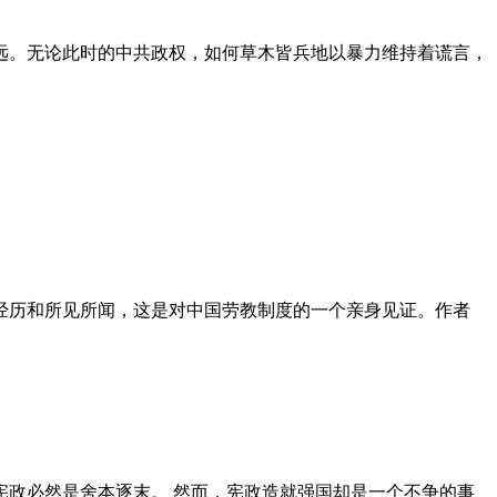
远。无论此时的中共政权，如何草木皆兵地以暴力维持着谎言，
泪经历和所见所闻，这是对中国劳教制度的一个亲身见证。作者
政必然是舍本逐末。 然而，宪政造就强国却是一个不争的事