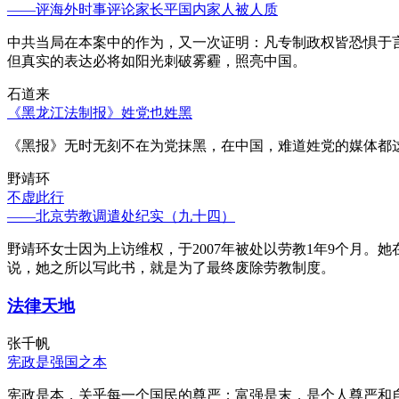
——评海外时事评论家长平国内家人被人质
中共当局在本案中的作为，又一次证明：凡专制政权皆恐惧于
但真实的表达必将如阳光刺破雾霾，照亮中国。
石道来
《黑龙江法制报》姓党也姓黑
《黑报》无时无刻不在为党抹黑，在中国，难道姓党的媒体都
野靖环
不虚此行
——北京劳教调遣处纪实（九十四）
野靖环女士因为上访维权，于2007年被处以劳教1年9个月
说，她之所以写此书，就是为了最终废除劳教制度。
法律天地
张千帆
宪政是强国之本
宪政是本，关乎每一个国民的尊严；富强是末，是个人尊严和