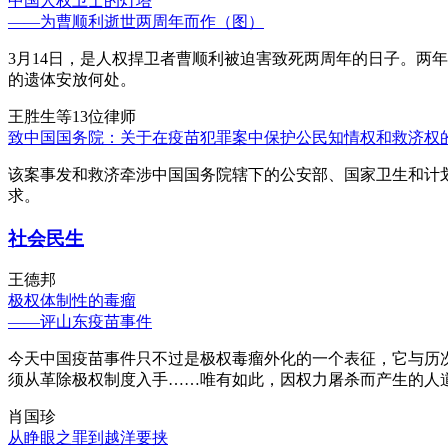
中国人权卫士的灯塔
——为曹顺利逝世两周年而作（图）
3月14日，是人权捍卫者曹顺利被迫害致死两周年的日子。两
的遗体安放何处。
王胜生等13位律师
致中国国务院：关于在疫苗犯罪案中保护公民知情权和救济权
该案事发和救济牵涉中国国务院辖下的公安部、国家卫生和计
求。
社会民生
王德邦
极权体制性的毒瘤
——评山东疫苗事件
今天中国疫苗事件只不过是极权毒瘤外化的一个表征，它与历
须从革除极权制度入手……唯有如此，因权力屠杀而产生的人
肖国珍
从睁眼之罪到越洋要挟