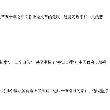
文革五十年之际面临重返文革的危境，这是习近平和中共的悲
度”、“三个自信”，甚至掌握了“宇宙真理”的中国政府，却视
，将几个渎职警官送上了法庭（边民一直引以为豪）。边民坚持