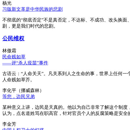
杨光
习版新文革是中华民族的悲剧
不彻底的“彻底否定”不是真否定，不达标、不成功、改头换面
剧，更是我们时代的悲剧。
公民维权
林傲霜
民命贱如草
——评“杀人疫苗”事件
古语云：“人命关天”。凡关系到人之生命的事，世界上任何一个
人命贱如草芥。
李化平（挪威森林）
等您，边民兄弟
某种意义上讲，边民是天真的。他以为自己非常了解这个制度
认为，点名道姓骂在职高官，针对官员个人的反腐策略是安全
李金芳