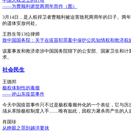
中国人权卫士的灯塔
——为曹顺利逝世两周年而作（图）
3月14日，是人权捍卫者曹顺利被迫害致死两周年的日子。两
的遗体安放何处。
王胜生等13位律师
致中国国务院：关于在疫苗犯罪案中保护公民知情权和救济权
该案事发和救济牵涉中国国务院辖下的公安部、国家卫生和计
求。
社会民生
王德邦
极权体制性的毒瘤
——评山东疫苗事件
今天中国疫苗事件只不过是极权毒瘤外化的一个表征，它与历
须从革除极权制度入手……唯有如此，因权力屠杀而产生的人
肖国珍
从睁眼之罪到越洋要挟