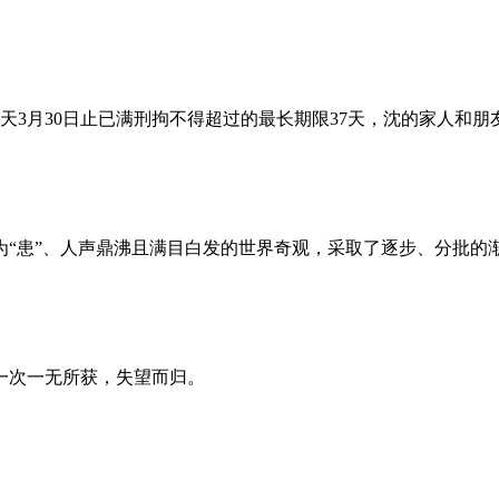
昨天3月30日止已满刑拘不得超过的最长期限37天，沈的家人和
为“患”、人声鼎沸且满目白发的世界奇观，采取了逐步、分批的
一次一无所获，失望而归。