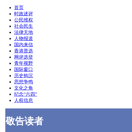
首页
时政述评
公民维权
社会民生
法律天地
人物报道
国内来信
香港普选
网评选登
青年视野
国际窗口
历史钩沉
思想争鸣
文化之角
纪念“六四”
人权信息
敬告读者