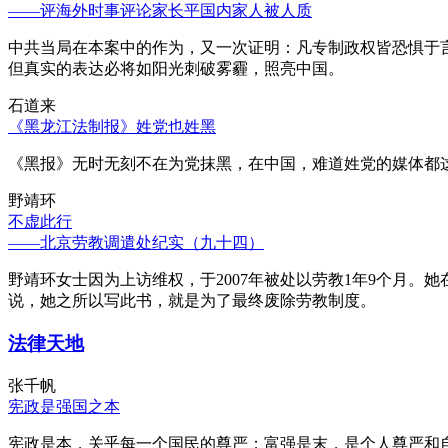
——评海外时事评论家长平国内家人被人质
中共当局在本案中的作为，又一次证明：凡专制政权皆恐惧于
但真实的表达必将如阳光刺破雾霾，照亮中国。
石道来
《黑龙江法制报》姓党也姓黑
《黑报》无时无刻不在为党抹黑，在中国，难道姓党的媒体都
野靖环
不虚此行
——北京劳教调遣处纪实（九十四）
野靖环女士因为上访维权，于2007年被处以劳教1年9个月
说，她之所以写此书，就是为了最终废除劳教制度。
法律天地
张千帆
宪政是强国之本
宪政是本，关乎每一个国民的尊严；富强是末，是个人尊严和