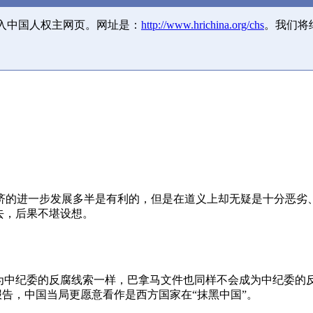
并入中国人权主网页。网址是：
http://www.hrichina.org/chs
。我们将
济的进一步发展多半是有利的，但是在道义上却无疑是十分恶劣
去，后果不堪设想。
成为中纪委的反腐线索一样，巴拿马文件也同样不会成为中纪委的
报告，中国当局更愿意看作是西方国家在“抹黑中国”。