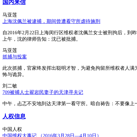
国内来信
马亚莲
上海沈佩兰被逮捕，期间曾遭看守所虐待施刑
自2016年2月22日上海闵行区维权者沈佩兰女士被刑拘后，到
上午，沈的律师告知：沈已被批捕。
马亚莲
抓捕与投案
此次抓捕，官家终发挥出聪明才智，为避免拘留所维权者人满
怖与诡异。
刘二敏
709被捕人士翟岩民妻子的天津寻夫记
中午，忐忑不安地到达天津第一看守所。暗自祷告：不要像上
人权信息
中国人权
中国维权大事记 （2016年3月28日—4月10日）