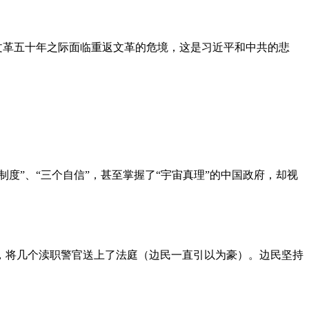
文革五十年之际面临重返文革的危境，这是习近平和中共的悲
度”、“三个自信”，甚至掌握了“宇宙真理”的中国政府，却视
，将几个渎职警官送上了法庭（边民一直引以为豪）。边民坚持