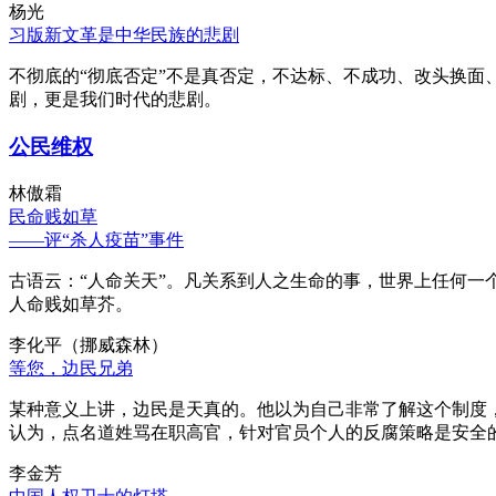
杨光
习版新文革是中华民族的悲剧
不彻底的“彻底否定”不是真否定，不达标、不成功、改头换面
剧，更是我们时代的悲剧。
公民维权
林傲霜
民命贱如草
——评“杀人疫苗”事件
古语云：“人命关天”。凡关系到人之生命的事，世界上任何一个
人命贱如草芥。
李化平（挪威森林）
等您，边民兄弟
某种意义上讲，边民是天真的。他以为自己非常了解这个制度
认为，点名道姓骂在职高官，针对官员个人的反腐策略是安全
李金芳