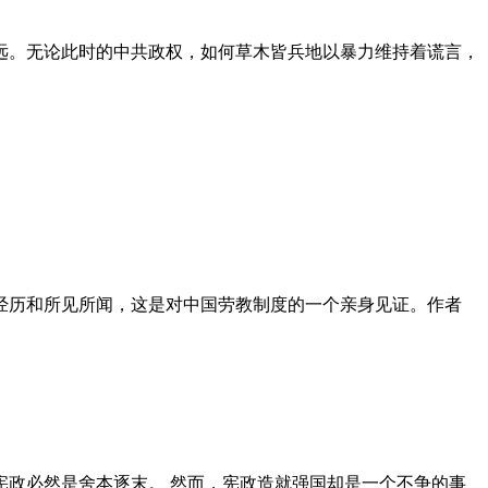
远。无论此时的中共政权，如何草木皆兵地以暴力维持着谎言，
泪经历和所见所闻，这是对中国劳教制度的一个亲身见证。作者
政必然是舍本逐末。 然而，宪政造就强国却是一个不争的事