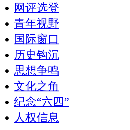
网评选登
青年视野
国际窗口
历史钩沉
思想争鸣
文化之角
纪念“六四”
人权信息