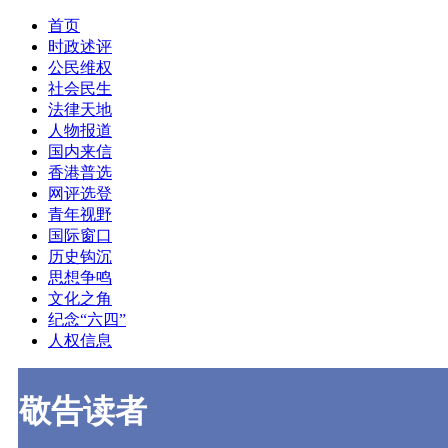
首页
时政述评
公民维权
社会民生
法律天地
人物报道
国内来信
香港普选
网评选登
青年视野
国际窗口
历史钩沉
思想争鸣
文化之角
纪念“六四”
人权信息
敬告读者