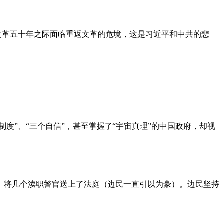
文革五十年之际面临重返文革的危境，这是习近平和中共的悲
度”、“三个自信”，甚至掌握了“宇宙真理”的中国政府，却视
，将几个渎职警官送上了法庭（边民一直引以为豪）。边民坚持