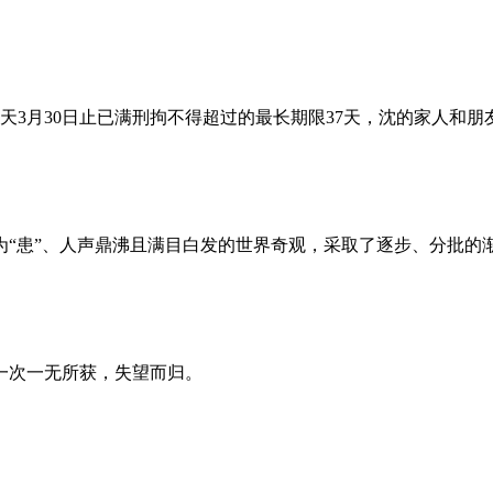
昨天3月30日止已满刑拘不得超过的最长期限37天，沈的家人和
为“患”、人声鼎沸且满目白发的世界奇观，采取了逐步、分批的
一次一无所获，失望而归。