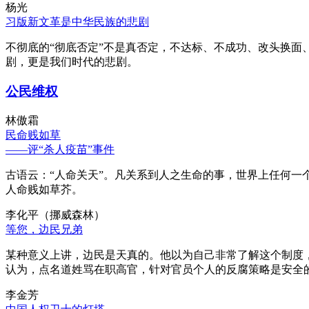
杨光
习版新文革是中华民族的悲剧
不彻底的“彻底否定”不是真否定，不达标、不成功、改头换面
剧，更是我们时代的悲剧。
公民维权
林傲霜
民命贱如草
——评“杀人疫苗”事件
古语云：“人命关天”。凡关系到人之生命的事，世界上任何一个
人命贱如草芥。
李化平（挪威森林）
等您，边民兄弟
某种意义上讲，边民是天真的。他以为自己非常了解这个制度
认为，点名道姓骂在职高官，针对官员个人的反腐策略是安全
李金芳