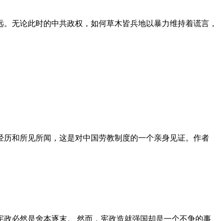
远。无论此时的中共政权，如何草木皆兵地以暴力维持着谎言，
泪经历和所见所闻，这是对中国劳教制度的一个亲身见证。作者
政必然是舍本逐末。 然而，宪政造就强国却是一个不争的事