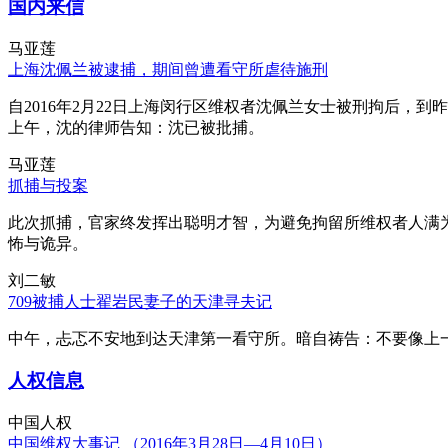
国内来信
马亚莲
上海沈佩兰被逮捕，期间曾遭看守所虐待施刑
自2016年2月22日上海闵行区维权者沈佩兰女士被刑拘后，到
上午，沈的律师告知：沈已被批捕。
马亚莲
抓捕与投案
此次抓捕，官家终发挥出聪明才智，为避免拘留所维权者人满
怖与诡异。
刘二敏
709被捕人士翟岩民妻子的天津寻夫记
中午，忐忑不安地到达天津第一看守所。暗自祷告：不要像上
人权信息
中国人权
中国维权大事记 （2016年3月28日—4月10日）