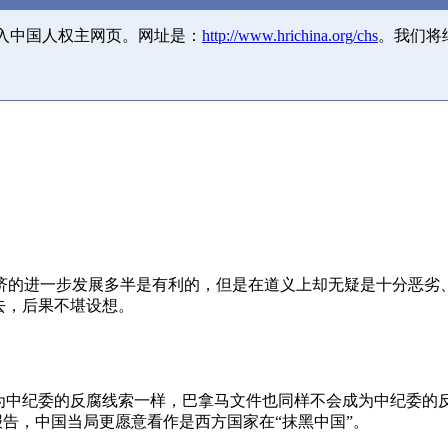
并入中国人权主网页。网址是：
http://www.hrichina.org/chs
。我们将
济的进一步发展多半是有利的，但是在道义上却无疑是十分恶劣
去，后果不堪设想。
成为中纪委的反腐线索一样，巴拿马文件也同样不会成为中纪委的
报告，中国当局更愿意看作是西方国家在“抹黑中国”。