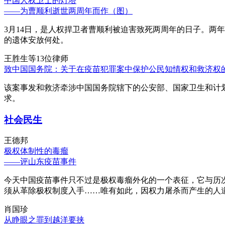
中国人权卫士的灯塔
——为曹顺利逝世两周年而作（图）
3月14日，是人权捍卫者曹顺利被迫害致死两周年的日子。两
的遗体安放何处。
王胜生等13位律师
致中国国务院：关于在疫苗犯罪案中保护公民知情权和救济权
该案事发和救济牵涉中国国务院辖下的公安部、国家卫生和计
求。
社会民生
王德邦
极权体制性的毒瘤
——评山东疫苗事件
今天中国疫苗事件只不过是极权毒瘤外化的一个表征，它与历
须从革除极权制度入手……唯有如此，因权力屠杀而产生的人
肖国珍
从睁眼之罪到越洋要挟