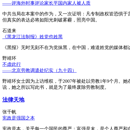
——评海外时事评论家长平国内家人被人质
中共当局在本案中的作为，又一次证明：凡专制政权皆恐惧于
但真实的表达必将如阳光刺破雾霾，照亮中国。
石道来
《黑龙江法制报》姓党也姓黑
《黑报》无时无刻不在为党抹黑，在中国，难道姓党的媒体都
野靖环
不虚此行
——北京劳教调遣处纪实（九十四）
野靖环女士因为上访维权，于2007年被处以劳教1年9个月
说，她之所以写此书，就是为了最终废除劳教制度。
法律天地
张千帆
宪政是强国之本
宪政是本，关乎每一个国民的尊严；富强是末，是个人尊严和