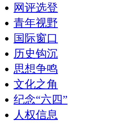
网评选登
青年视野
国际窗口
历史钩沉
思想争鸣
文化之角
纪念“六四”
人权信息