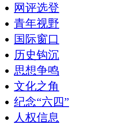
网评选登
青年视野
国际窗口
历史钩沉
思想争鸣
文化之角
纪念“六四”
人权信息