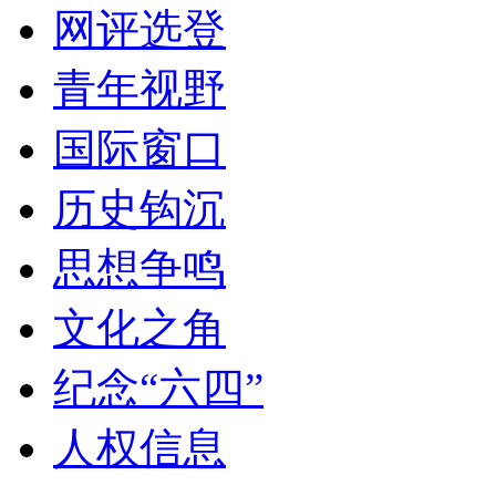
网评选登
青年视野
国际窗口
历史钩沉
思想争鸣
文化之角
纪念“六四”
人权信息