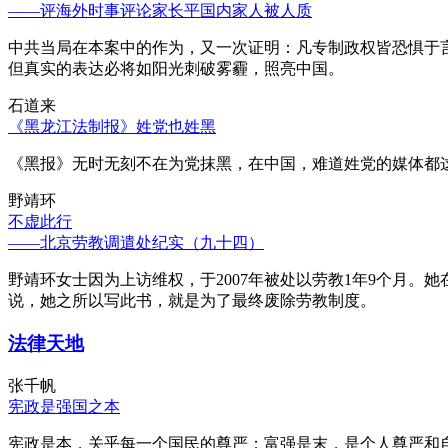
——评海外时事评论家长平国内家人被人质
中共当局在本案中的作为，又一次证明：凡专制政权皆恐惧于
但真实的表达必将如阳光刺破雾霾，照亮中国。
石道来
《黑龙江法制报》姓党也姓黑
《黑报》无时无刻不在为党抹黑，在中国，难道姓党的媒体都
野靖环
不虚此行
——北京劳教调遣处纪实（九十四）
野靖环女士因为上访维权，于2007年被处以劳教1年9个月
说，她之所以写此书，就是为了最终废除劳教制度。
法律天地
张千帆
宪政是强国之本
宪政是本，关乎每一个国民的尊严；富强是末，是个人尊严和