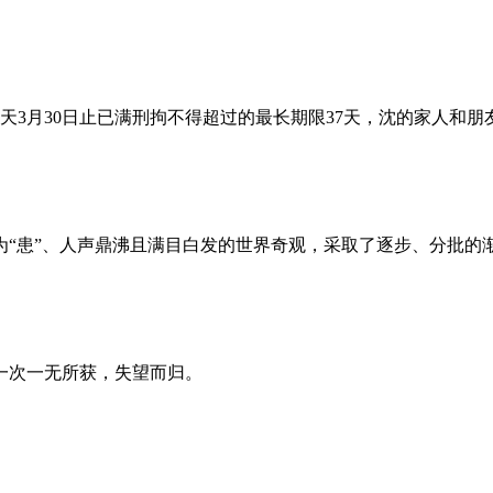
昨天3月30日止已满刑拘不得超过的最长期限37天，沈的家人和
为“患”、人声鼎沸且满目白发的世界奇观，采取了逐步、分批的
一次一无所获，失望而归。