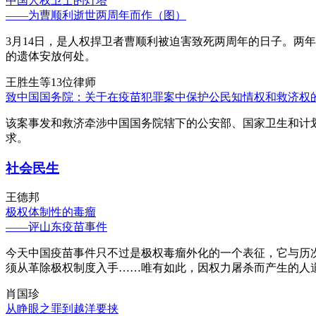
中国人权卫士的灯塔
——为曹顺利逝世两周年而作（图）
3月14日，是人权捍卫者曹顺利被迫害致死两周年的日子。两
的遗体安放何处。
王胜生等13位律师
致中国国务院：关于在疫苗犯罪案中保护公民知情权和救济权
该案事发和救济牵涉中国国务院辖下的公安部、国家卫生和计
求。
社会民生
王德邦
极权体制性的毒瘤
——评山东疫苗事件
今天中国疫苗事件只不过是极权毒瘤外化的一个表征，它与历
须从革除极权制度入手……唯有如此，因权力屠杀而产生的人
肖国珍
从睁眼之罪到越洋要挟