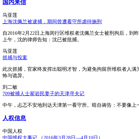
国内来信
马亚莲
上海沈佩兰被逮捕，期间曾遭看守所虐待施刑
自2016年2月22日上海闵行区维权者沈佩兰女士被刑拘后，到
上午，沈的律师告知：沈已被批捕。
马亚莲
抓捕与投案
此次抓捕，官家终发挥出聪明才智，为避免拘留所维权者人满
怖与诡异。
刘二敏
709被捕人士翟岩民妻子的天津寻夫记
中午，忐忑不安地到达天津第一看守所。暗自祷告：不要像上
人权信息
中国人权
中国维权大事记 （2016年3月28日—4月10日）