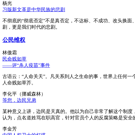
杨光
习版新文革是中华民族的悲剧
不彻底的“彻底否定”不是真否定，不达标、不成功、改头换面
剧，更是我们时代的悲剧。
公民维权
林傲霜
民命贱如草
——评“杀人疫苗”事件
古语云：“人命关天”。凡关系到人之生命的事，世界上任何一个
人命贱如草芥。
李化平（挪威森林）
等您，边民兄弟
某种意义上讲，边民是天真的。他以为自己非常了解这个制度
认为，点名道姓骂在职高官，针对官员个人的反腐策略是安全
李金芳