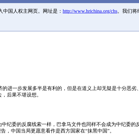
并入中国人权主网页。网址是：
http://www.hrichina.org/chs
。我们将
济的进一步发展多半是有利的，但是在道义上却无疑是十分恶劣
去，后果不堪设想。
成为中纪委的反腐线索一样，巴拿马文件也同样不会成为中纪委的
报告，中国当局更愿意看作是西方国家在“抹黑中国”。