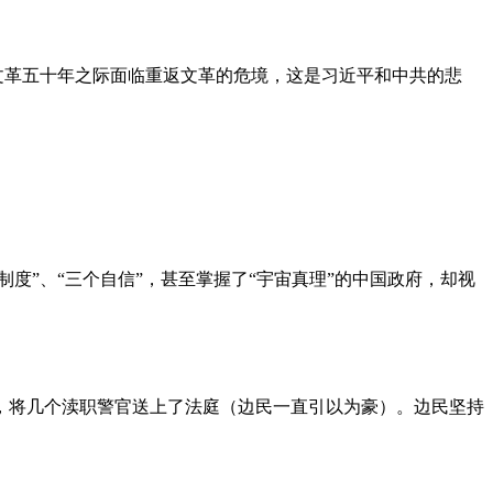
文革五十年之际面临重返文革的危境，这是习近平和中共的悲
度”、“三个自信”，甚至掌握了“宇宙真理”的中国政府，却视
，将几个渎职警官送上了法庭（边民一直引以为豪）。边民坚持