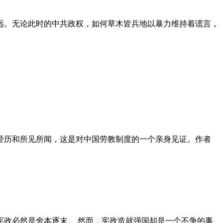
远。无论此时的中共政权，如何草木皆兵地以暴力维持着谎言，
泪经历和所见所闻，这是对中国劳教制度的一个亲身见证。作者
政必然是舍本逐末。 然而，宪政造就强国却是一个不争的事