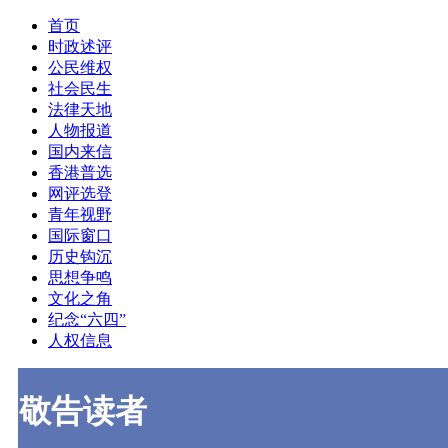
首页
时政述评
公民维权
社会民生
法律天地
人物报道
国内来信
香港普选
网评选登
青年视野
国际窗口
历史钩沉
思想争鸣
文化之角
纪念“六四”
人权信息
敬告读者