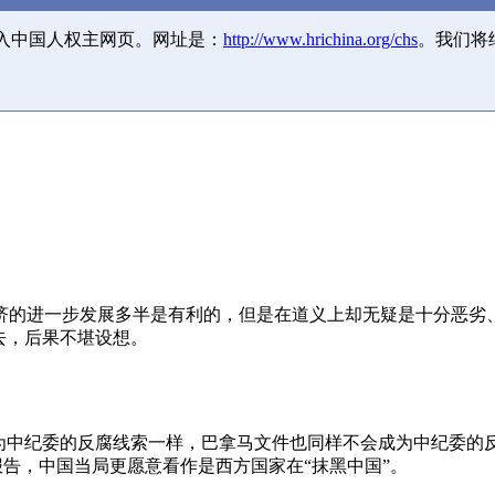
并入中国人权主网页。网址是：
http://www.hrichina.org/chs
。我们将
济的进一步发展多半是有利的，但是在道义上却无疑是十分恶劣
去，后果不堪设想。
成为中纪委的反腐线索一样，巴拿马文件也同样不会成为中纪委的
报告，中国当局更愿意看作是西方国家在“抹黑中国”。