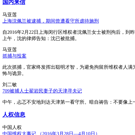
国内来信
马亚莲
上海沈佩兰被逮捕，期间曾遭看守所虐待施刑
自2016年2月22日上海闵行区维权者沈佩兰女士被刑拘后，到
上午，沈的律师告知：沈已被批捕。
马亚莲
抓捕与投案
此次抓捕，官家终发挥出聪明才智，为避免拘留所维权者人满
怖与诡异。
刘二敏
709被捕人士翟岩民妻子的天津寻夫记
中午，忐忑不安地到达天津第一看守所。暗自祷告：不要像上
人权信息
中国人权
中国维权大事记 （2016年3月28日—4月10日）