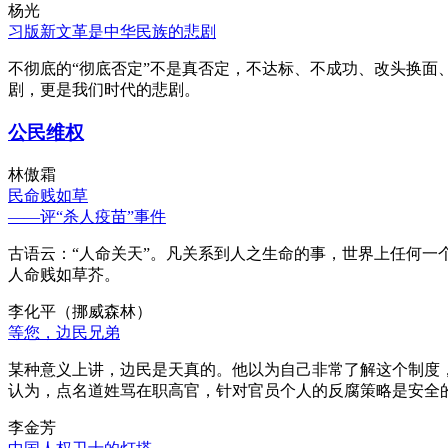
杨光
习版新文革是中华民族的悲剧
不彻底的“彻底否定”不是真否定，不达标、不成功、改头换面
剧，更是我们时代的悲剧。
公民维权
林傲霜
民命贱如草
——评“杀人疫苗”事件
古语云：“人命关天”。凡关系到人之生命的事，世界上任何一个
人命贱如草芥。
李化平（挪威森林）
等您，边民兄弟
某种意义上讲，边民是天真的。他以为自己非常了解这个制度
认为，点名道姓骂在职高官，针对官员个人的反腐策略是安全
李金芳