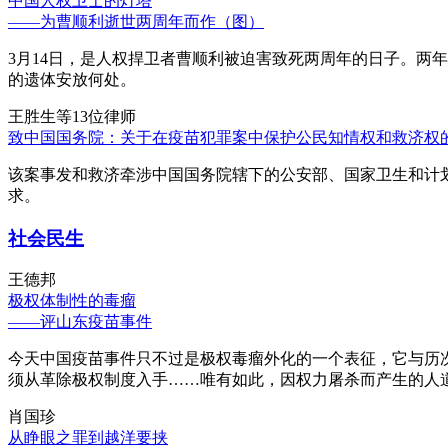
中国人权卫士的灯塔
——为曹顺利逝世两周年而作（图）
3月14日，是人权捍卫者曹顺利被迫害致死两周年的日子。两
的遗体安放何处。
王胜生等13位律师
致中国国务院：关于在疫苗犯罪案中保护公民知情权和救济权
该案事发和救济牵涉中国国务院辖下的公安部、国家卫生和计
求。
社会民生
王德邦
极权体制性的毒瘤
——评山东疫苗事件
今天中国疫苗事件只不过是极权毒瘤外化的一个表征，它与历
须从革除极权制度入手……唯有如此，因权力屠杀而产生的人
肖国珍
从睁眼之罪到越洋要挟