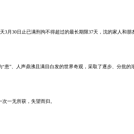
昨天3月30日止已满刑拘不得超过的最长期限37天，沈的家人和
为“患”、人声鼎沸且满目白发的世界奇观，采取了逐步、分批的
一次一无所获，失望而归。