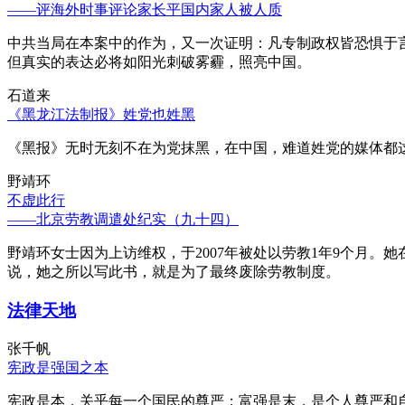
——评海外时事评论家长平国内家人被人质
中共当局在本案中的作为，又一次证明：凡专制政权皆恐惧于
但真实的表达必将如阳光刺破雾霾，照亮中国。
石道来
《黑龙江法制报》姓党也姓黑
《黑报》无时无刻不在为党抹黑，在中国，难道姓党的媒体都
野靖环
不虚此行
——北京劳教调遣处纪实（九十四）
野靖环女士因为上访维权，于2007年被处以劳教1年9个月
说，她之所以写此书，就是为了最终废除劳教制度。
法律天地
张千帆
宪政是强国之本
宪政是本，关乎每一个国民的尊严；富强是末，是个人尊严和