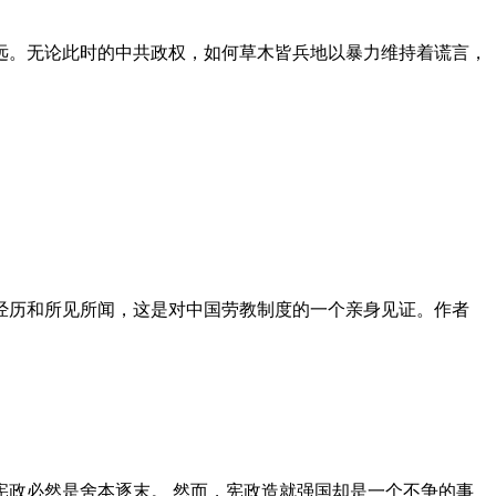
远。无论此时的中共政权，如何草木皆兵地以暴力维持着谎言，
泪经历和所见所闻，这是对中国劳教制度的一个亲身见证。作者
政必然是舍本逐末。 然而，宪政造就强国却是一个不争的事