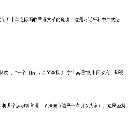
文革五十年之际面临重返文革的危境，这是习近平和中共的悲
度”、“三个自信”，甚至掌握了“宇宙真理”的中国政府，却视
，将几个渎职警官送上了法庭（边民一直引以为豪）。边民坚持