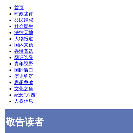
首页
时政述评
公民维权
社会民生
法律天地
人物报道
国内来信
香港普选
网评选登
青年视野
国际窗口
历史钩沉
思想争鸣
文化之角
纪念“六四”
人权信息
敬告读者