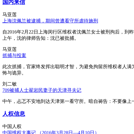
国内来信
马亚莲
上海沈佩兰被逮捕，期间曾遭看守所虐待施刑
自2016年2月22日上海闵行区维权者沈佩兰女士被刑拘后，到
上午，沈的律师告知：沈已被批捕。
马亚莲
抓捕与投案
此次抓捕，官家终发挥出聪明才智，为避免拘留所维权者人满
怖与诡异。
刘二敏
709被捕人士翟岩民妻子的天津寻夫记
中午，忐忑不安地到达天津第一看守所。暗自祷告：不要像上
人权信息
中国人权
中国维权大事记 （2016年3月28日—4月10日）