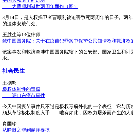
中国人权卫士的灯塔
——为曹顺利逝世两周年而作（图）
3月14日，是人权捍卫者曹顺利被迫害致死两周年的日子。两
的遗体安放何处。
王胜生等13位律师
致中国国务院：关于在疫苗犯罪案中保护公民知情权和救济权
该案事发和救济牵涉中国国务院辖下的公安部、国家卫生和计
求。
社会民生
王德邦
极权体制性的毒瘤
——评山东疫苗事件
今天中国疫苗事件只不过是极权毒瘤外化的一个表征，它与历
须从革除极权制度入手……唯有如此，因权力屠杀而产生的人
肖国珍
从睁眼之罪到越洋要挟