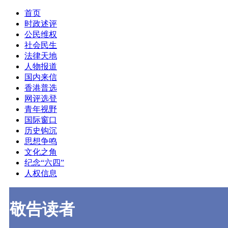
首页
时政述评
公民维权
社会民生
法律天地
人物报道
国内来信
香港普选
网评选登
青年视野
国际窗口
历史钩沉
思想争鸣
文化之角
纪念“六四”
人权信息
敬告读者