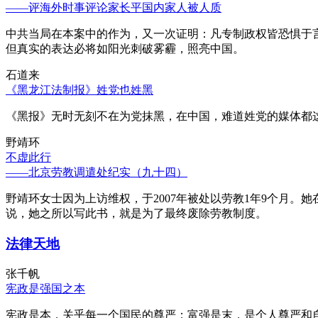
——评海外时事评论家长平国内家人被人质
中共当局在本案中的作为，又一次证明：凡专制政权皆恐惧于
但真实的表达必将如阳光刺破雾霾，照亮中国。
石道来
《黑龙江法制报》姓党也姓黑
《黑报》无时无刻不在为党抹黑，在中国，难道姓党的媒体都
野靖环
不虚此行
——北京劳教调遣处纪实（九十四）
野靖环女士因为上访维权，于2007年被处以劳教1年9个月
说，她之所以写此书，就是为了最终废除劳教制度。
法律天地
张千帆
宪政是强国之本
宪政是本，关乎每一个国民的尊严；富强是末，是个人尊严和