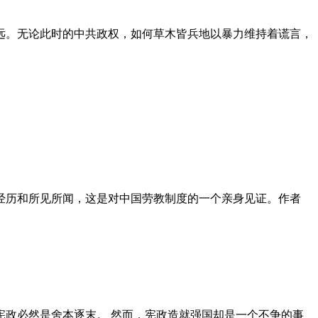
远。无论此时的中共政权，如何草木皆兵地以暴力维持着谎言，
泪经历和所见所闻，这是对中国劳教制度的一个亲身见证。作者
政必然是舍本逐末。 然而，宪政造就强国却是一个不争的事