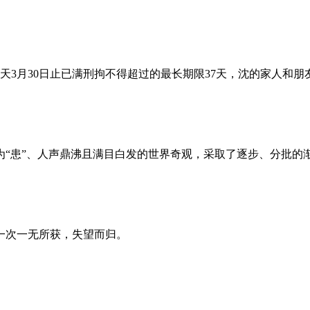
昨天3月30日止已满刑拘不得超过的最长期限37天，沈的家人和
为“患”、人声鼎沸且满目白发的世界奇观，采取了逐步、分批的
一次一无所获，失望而归。