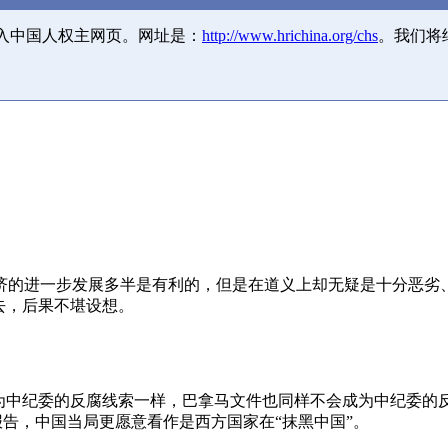
并入中国人权主网页。网址是：
http://www.hrichina.org/chs
。我们将
济的进一步发展多半是有利的，但是在道义上却无疑是十分恶劣
去，后果不堪设想。
成为中纪委的反腐线索一样，巴拿马文件也同样不会成为中纪委的
报告，中国当局更愿意看作是西方国家在“抹黑中国”。