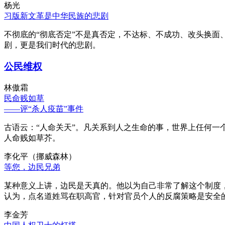
杨光
习版新文革是中华民族的悲剧
不彻底的“彻底否定”不是真否定，不达标、不成功、改头换面
剧，更是我们时代的悲剧。
公民维权
林傲霜
民命贱如草
——评“杀人疫苗”事件
古语云：“人命关天”。凡关系到人之生命的事，世界上任何一个
人命贱如草芥。
李化平（挪威森林）
等您，边民兄弟
某种意义上讲，边民是天真的。他以为自己非常了解这个制度
认为，点名道姓骂在职高官，针对官员个人的反腐策略是安全
李金芳