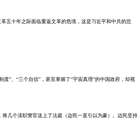
文革五十年之际面临重返文革的危境，这是习近平和中共的悲
度”、“三个自信”，甚至掌握了“宇宙真理”的中国政府，却视
，将几个渎职警官送上了法庭（边民一直引以为豪）。边民坚持