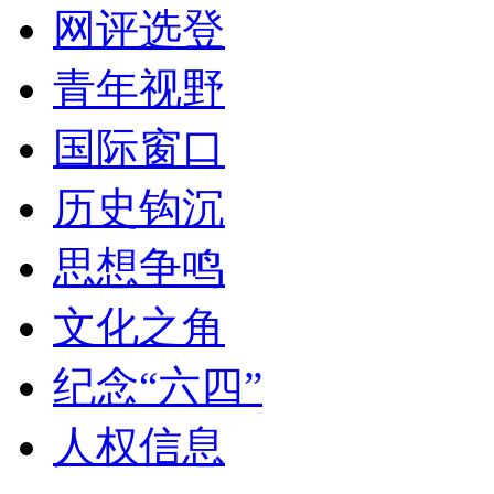
网评选登
青年视野
国际窗口
历史钩沉
思想争鸣
文化之角
纪念“六四”
人权信息