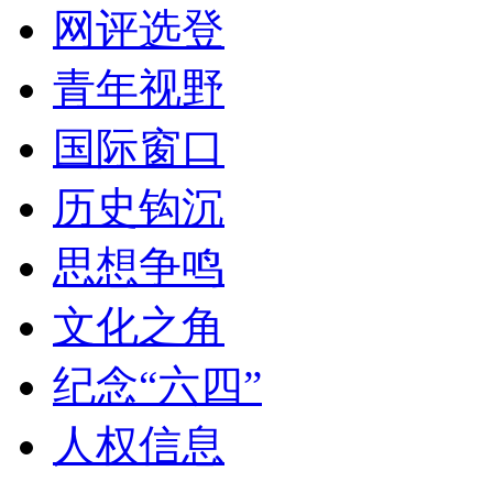
网评选登
青年视野
国际窗口
历史钩沉
思想争鸣
文化之角
纪念“六四”
人权信息