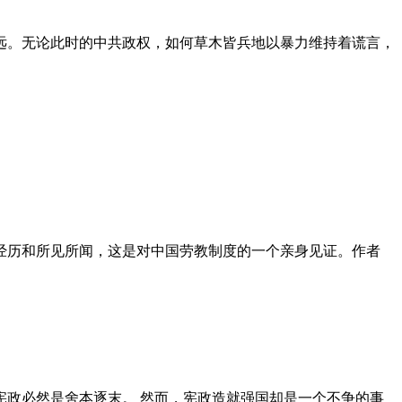
远。无论此时的中共政权，如何草木皆兵地以暴力维持着谎言，
泪经历和所见所闻，这是对中国劳教制度的一个亲身见证。作者
政必然是舍本逐末。 然而，宪政造就强国却是一个不争的事