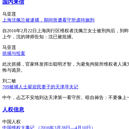
国内来信
马亚莲
上海沈佩兰被逮捕，期间曾遭看守所虐待施刑
自2016年2月22日上海闵行区维权者沈佩兰女士被刑拘后，到
上午，沈的律师告知：沈已被批捕。
马亚莲
抓捕与投案
此次抓捕，官家终发挥出聪明才智，为避免拘留所维权者人满
怖与诡异。
刘二敏
709被捕人士翟岩民妻子的天津寻夫记
中午，忐忑不安地到达天津第一看守所。暗自祷告：不要像上
人权信息
中国人权
中国维权大事记 （2016年3月28日—4月10日）