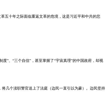
文革五十年之际面临重返文革的危境，这是习近平和中共的悲
度”、“三个自信”，甚至掌握了“宇宙真理”的中国政府，却视
，将几个渎职警官送上了法庭（边民一直引以为豪）。边民坚持