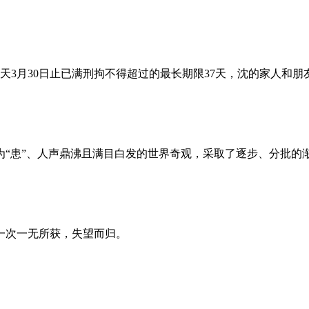
昨天3月30日止已满刑拘不得超过的最长期限37天，沈的家人和
为“患”、人声鼎沸且满目白发的世界奇观，采取了逐步、分批的
一次一无所获，失望而归。