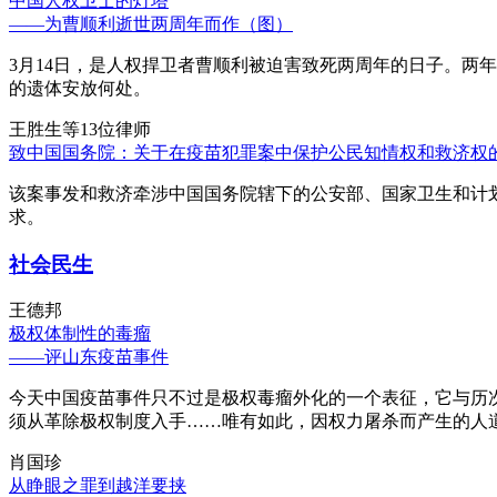
中国人权卫士的灯塔
——为曹顺利逝世两周年而作（图）
3月14日，是人权捍卫者曹顺利被迫害致死两周年的日子。两
的遗体安放何处。
王胜生等13位律师
致中国国务院：关于在疫苗犯罪案中保护公民知情权和救济权
该案事发和救济牵涉中国国务院辖下的公安部、国家卫生和计
求。
社会民生
王德邦
极权体制性的毒瘤
——评山东疫苗事件
今天中国疫苗事件只不过是极权毒瘤外化的一个表征，它与历
须从革除极权制度入手……唯有如此，因权力屠杀而产生的人
肖国珍
从睁眼之罪到越洋要挟