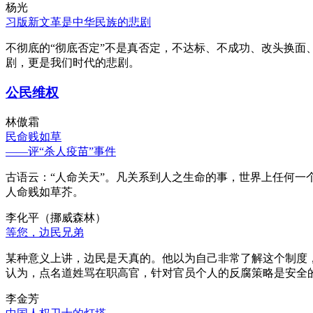
杨光
习版新文革是中华民族的悲剧
不彻底的“彻底否定”不是真否定，不达标、不成功、改头换面
剧，更是我们时代的悲剧。
公民维权
林傲霜
民命贱如草
——评“杀人疫苗”事件
古语云：“人命关天”。凡关系到人之生命的事，世界上任何一个
人命贱如草芥。
李化平（挪威森林）
等您，边民兄弟
某种意义上讲，边民是天真的。他以为自己非常了解这个制度
认为，点名道姓骂在职高官，针对官员个人的反腐策略是安全
李金芳