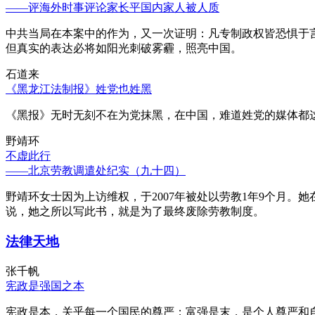
——评海外时事评论家长平国内家人被人质
中共当局在本案中的作为，又一次证明：凡专制政权皆恐惧于
但真实的表达必将如阳光刺破雾霾，照亮中国。
石道来
《黑龙江法制报》姓党也姓黑
《黑报》无时无刻不在为党抹黑，在中国，难道姓党的媒体都
野靖环
不虚此行
——北京劳教调遣处纪实（九十四）
野靖环女士因为上访维权，于2007年被处以劳教1年9个月
说，她之所以写此书，就是为了最终废除劳教制度。
法律天地
张千帆
宪政是强国之本
宪政是本，关乎每一个国民的尊严；富强是末，是个人尊严和