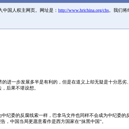
并入中国人权主网页。网址是：
http://www.hrichina.org/chs
。我们将
济的进一步发展多半是有利的，但是在道义上却无疑是十分恶劣
去，后果不堪设想。
成为中纪委的反腐线索一样，巴拿马文件也同样不会成为中纪委的
报告，中国当局更愿意看作是西方国家在“抹黑中国”。