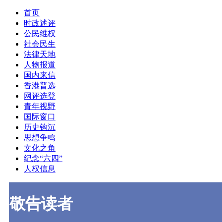
首页
时政述评
公民维权
社会民生
法律天地
人物报道
国内来信
香港普选
网评选登
青年视野
国际窗口
历史钩沉
思想争鸣
文化之角
纪念“六四”
人权信息
敬告读者