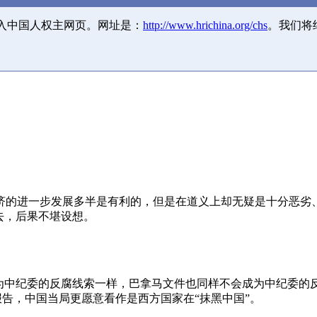
并入中国人权主网页。网址是：
http://www.hrichina.org/chs
。我们将
济的进一步发展多半是有利的，但是在道义上却无疑是十分恶劣
去，后果不堪设想。
成为中纪委的反腐线索一样，巴拿马文件也同样不会成为中纪委的
报告，中国当局更愿意看作是西方国家在“抹黑中国”。