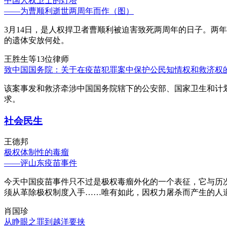
中国人权卫士的灯塔
——为曹顺利逝世两周年而作（图）
3月14日，是人权捍卫者曹顺利被迫害致死两周年的日子。两
的遗体安放何处。
王胜生等13位律师
致中国国务院：关于在疫苗犯罪案中保护公民知情权和救济权
该案事发和救济牵涉中国国务院辖下的公安部、国家卫生和计
求。
社会民生
王德邦
极权体制性的毒瘤
——评山东疫苗事件
今天中国疫苗事件只不过是极权毒瘤外化的一个表征，它与历
须从革除极权制度入手……唯有如此，因权力屠杀而产生的人
肖国珍
从睁眼之罪到越洋要挟