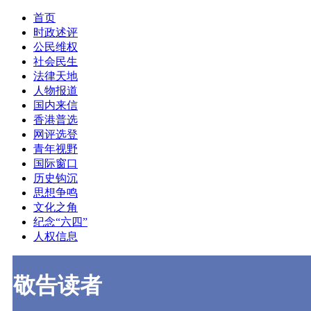
首页
时政述评
公民维权
社会民生
法律天地
人物报道
国内来信
香港普选
网评选登
青年视野
国际窗口
历史钩沉
思想争鸣
文化之角
纪念“六四”
人权信息
敬告读者