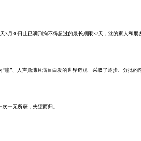
昨天3月30日止已满刑拘不得超过的最长期限37天，沈的家人和
为“患”、人声鼎沸且满目白发的世界奇观，采取了逐步、分批的
一次一无所获，失望而归。