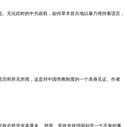
远。无论此时的中共政权，如何草木皆兵地以暴力维持着谎言，
泪经历和所见所闻，这是对中国劳教制度的一个亲身见证。作者
政必然是舍本逐末。 然而，宪政造就强国却是一个不争的事