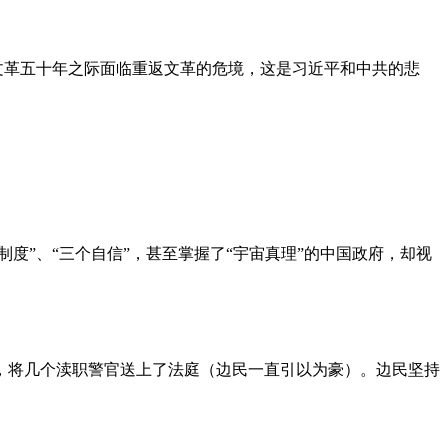
文革五十年之际面临重返文革的危境，这是习近平和中共的悲
度”、“三个自信”，甚至掌握了“宇宙真理”的中国政府，却视
，将几个渎职警官送上了法庭（边民一直引以为豪）。边民坚持