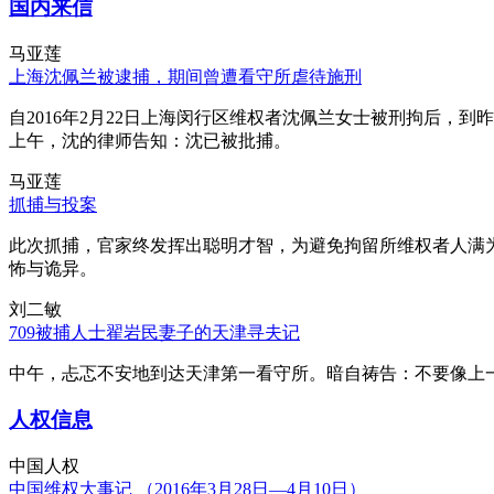
国内来信
马亚莲
上海沈佩兰被逮捕，期间曾遭看守所虐待施刑
自2016年2月22日上海闵行区维权者沈佩兰女士被刑拘后，到
上午，沈的律师告知：沈已被批捕。
马亚莲
抓捕与投案
此次抓捕，官家终发挥出聪明才智，为避免拘留所维权者人满
怖与诡异。
刘二敏
709被捕人士翟岩民妻子的天津寻夫记
中午，忐忑不安地到达天津第一看守所。暗自祷告：不要像上
人权信息
中国人权
中国维权大事记 （2016年3月28日—4月10日）