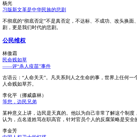
杨光
习版新文革是中华民族的悲剧
不彻底的“彻底否定”不是真否定，不达标、不成功、改头换面
剧，更是我们时代的悲剧。
公民维权
林傲霜
民命贱如草
——评“杀人疫苗”事件
古语云：“人命关天”。凡关系到人之生命的事，世界上任何一个
人命贱如草芥。
李化平（挪威森林）
等您，边民兄弟
某种意义上讲，边民是天真的。他以为自己非常了解这个制度
认为，点名道姓骂在职高官，针对官员个人的反腐策略是安全
李金芳