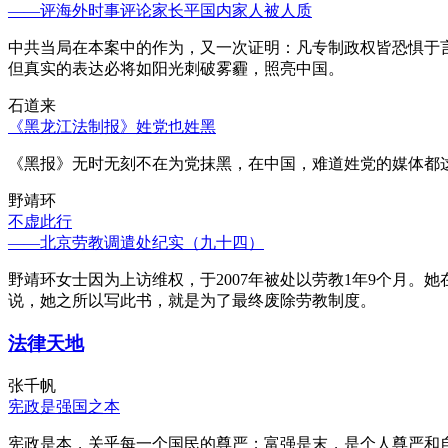
——评海外时事评论家长平国内家人被人质
中共当局在本案中的作为，又一次证明：凡专制政权皆恐惧于
但真实的表达必将如阳光刺破雾霾，照亮中国。
石道来
《黑龙江法制报》姓党也姓黑
《黑报》无时无刻不在为党抹黑，在中国，难道姓党的媒体都
野靖环
不虚此行
——北京劳教调遣处纪实（九十四）
野靖环女士因为上访维权，于2007年被处以劳教1年9个月
说，她之所以写此书，就是为了最终废除劳教制度。
法律天地
张千帆
宪政是强国之本
宪政是本，关乎每一个国民的尊严；富强是末，是个人尊严和