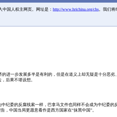
并入中国人权主网页。网址是：
http://www.hrichina.org/chs
。我们将
济的进一步发展多半是有利的，但是在道义上却无疑是十分恶劣
去，后果不堪设想。
成为中纪委的反腐线索一样，巴拿马文件也同样不会成为中纪委的
报告，中国当局更愿意看作是西方国家在“抹黑中国”。