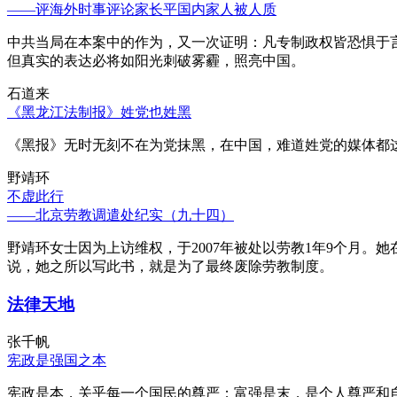
——评海外时事评论家长平国内家人被人质
中共当局在本案中的作为，又一次证明：凡专制政权皆恐惧于
但真实的表达必将如阳光刺破雾霾，照亮中国。
石道来
《黑龙江法制报》姓党也姓黑
《黑报》无时无刻不在为党抹黑，在中国，难道姓党的媒体都
野靖环
不虚此行
——北京劳教调遣处纪实（九十四）
野靖环女士因为上访维权，于2007年被处以劳教1年9个月
说，她之所以写此书，就是为了最终废除劳教制度。
法律天地
张千帆
宪政是强国之本
宪政是本，关乎每一个国民的尊严；富强是末，是个人尊严和