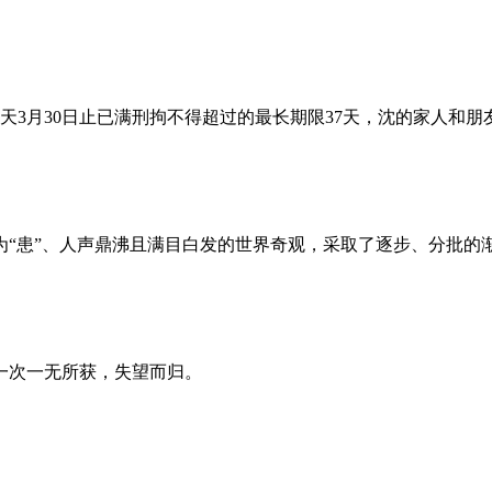
昨天3月30日止已满刑拘不得超过的最长期限37天，沈的家人和
为“患”、人声鼎沸且满目白发的世界奇观，采取了逐步、分批的
一次一无所获，失望而归。