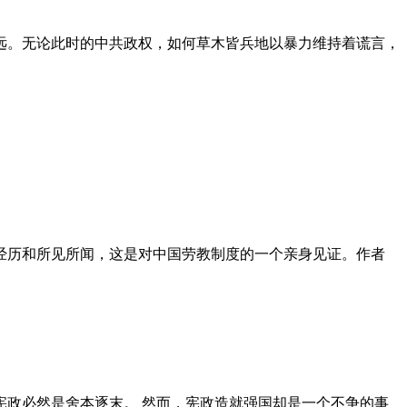
远。无论此时的中共政权，如何草木皆兵地以暴力维持着谎言，
泪经历和所见所闻，这是对中国劳教制度的一个亲身见证。作者
政必然是舍本逐末。 然而，宪政造就强国却是一个不争的事