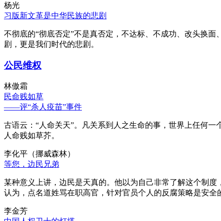
杨光
习版新文革是中华民族的悲剧
不彻底的“彻底否定”不是真否定，不达标、不成功、改头换面
剧，更是我们时代的悲剧。
公民维权
林傲霜
民命贱如草
——评“杀人疫苗”事件
古语云：“人命关天”。凡关系到人之生命的事，世界上任何一个
人命贱如草芥。
李化平（挪威森林）
等您，边民兄弟
某种意义上讲，边民是天真的。他以为自己非常了解这个制度
认为，点名道姓骂在职高官，针对官员个人的反腐策略是安全
李金芳