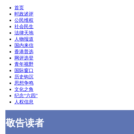
首页
时政述评
公民维权
社会民生
法律天地
人物报道
国内来信
香港普选
网评选登
青年视野
国际窗口
历史钩沉
思想争鸣
文化之角
纪念“六四”
人权信息
敬告读者