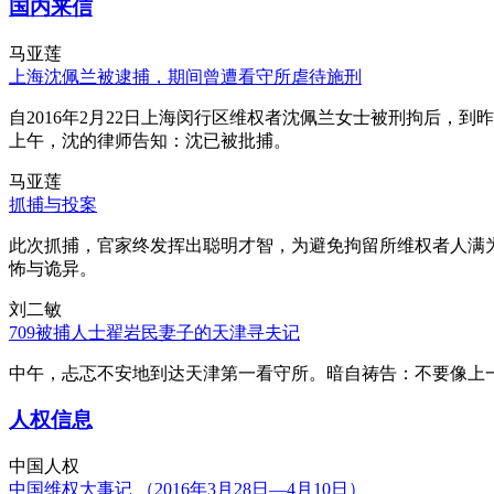
国内来信
马亚莲
上海沈佩兰被逮捕，期间曾遭看守所虐待施刑
自2016年2月22日上海闵行区维权者沈佩兰女士被刑拘后，到
上午，沈的律师告知：沈已被批捕。
马亚莲
抓捕与投案
此次抓捕，官家终发挥出聪明才智，为避免拘留所维权者人满
怖与诡异。
刘二敏
709被捕人士翟岩民妻子的天津寻夫记
中午，忐忑不安地到达天津第一看守所。暗自祷告：不要像上
人权信息
中国人权
中国维权大事记 （2016年3月28日—4月10日）