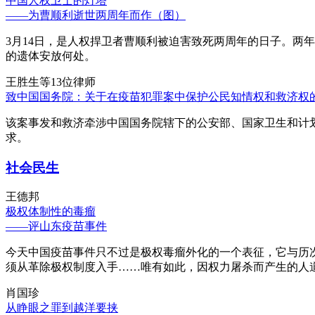
中国人权卫士的灯塔
——为曹顺利逝世两周年而作（图）
3月14日，是人权捍卫者曹顺利被迫害致死两周年的日子。两
的遗体安放何处。
王胜生等13位律师
致中国国务院：关于在疫苗犯罪案中保护公民知情权和救济权
该案事发和救济牵涉中国国务院辖下的公安部、国家卫生和计
求。
社会民生
王德邦
极权体制性的毒瘤
——评山东疫苗事件
今天中国疫苗事件只不过是极权毒瘤外化的一个表征，它与历
须从革除极权制度入手……唯有如此，因权力屠杀而产生的人
肖国珍
从睁眼之罪到越洋要挟