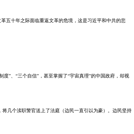
文革五十年之际面临重返文革的危境，这是习近平和中共的悲
度”、“三个自信”，甚至掌握了“宇宙真理”的中国政府，却视
，将几个渎职警官送上了法庭（边民一直引以为豪）。边民坚持