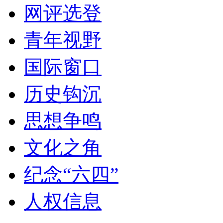
网评选登
青年视野
国际窗口
历史钩沉
思想争鸣
文化之角
纪念“六四”
人权信息