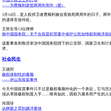
中国人权卫士的灯塔
——为曹顺利逝世两周年而作（图）
3月14日，是人权捍卫者曹顺利被迫害致死两周年的日子。两
的遗体安放何处。
王胜生等13位律师
致中国国务院：关于在疫苗犯罪案中保护公民知情权和救济权
该案事发和救济牵涉中国国务院辖下的公安部、国家卫生和计
求。
社会民生
王德邦
极权体制性的毒瘤
——评山东疫苗事件
今天中国疫苗事件只不过是极权毒瘤外化的一个表征，它与历
须从革除极权制度入手……唯有如此，因权力屠杀而产生的人
肖国珍
从睁眼之罪到越洋要挟