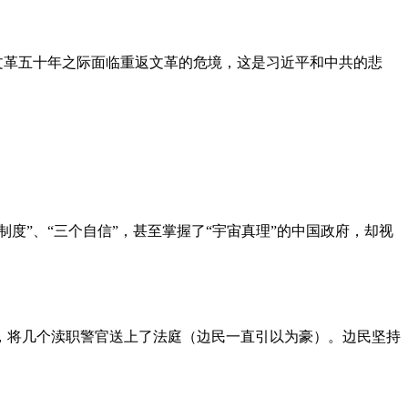
文革五十年之际面临重返文革的危境，这是习近平和中共的悲
度”、“三个自信”，甚至掌握了“宇宙真理”的中国政府，却视
，将几个渎职警官送上了法庭（边民一直引以为豪）。边民坚持