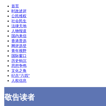
首页
时政述评
公民维权
社会民生
法律天地
人物报道
国内来信
香港普选
网评选登
青年视野
国际窗口
历史钩沉
思想争鸣
文化之角
纪念“六四”
人权信息
敬告读者