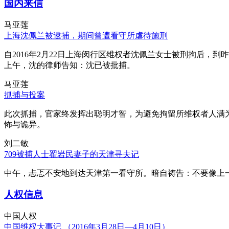
国内来信
马亚莲
上海沈佩兰被逮捕，期间曾遭看守所虐待施刑
自2016年2月22日上海闵行区维权者沈佩兰女士被刑拘后，到
上午，沈的律师告知：沈已被批捕。
马亚莲
抓捕与投案
此次抓捕，官家终发挥出聪明才智，为避免拘留所维权者人满
怖与诡异。
刘二敏
709被捕人士翟岩民妻子的天津寻夫记
中午，忐忑不安地到达天津第一看守所。暗自祷告：不要像上
人权信息
中国人权
中国维权大事记 （2016年3月28日—4月10日）