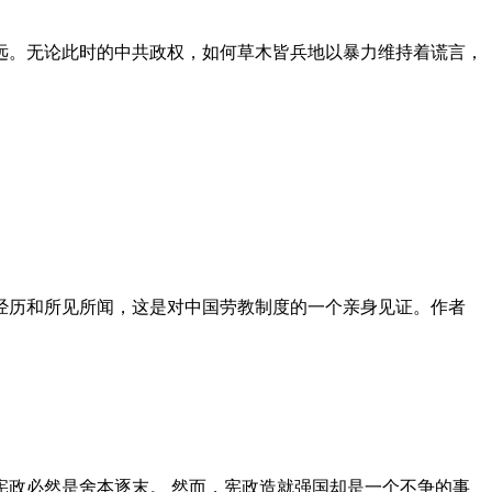
远。无论此时的中共政权，如何草木皆兵地以暴力维持着谎言，
泪经历和所见所闻，这是对中国劳教制度的一个亲身见证。作者
政必然是舍本逐末。 然而，宪政造就强国却是一个不争的事