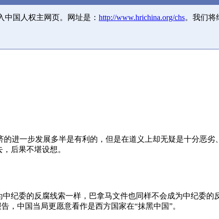
并入中国人权主网页。网址是：
http://www.hrichina.org/chs
。我们将
济的进一步发展多半是有利的，但是在道义上却无疑是十分恶劣
去，后果不堪设想。
成为中纪委的反腐线索一样，巴拿马文件也同样不会成为中纪委的
报告，中国当局更愿意看作是西方国家在“抹黑中国”。