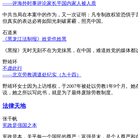
——评海外时事评论家长平国内家人被人质
中共当局在本案中的作为，又一次证明：凡专制政权皆恐惧于
但真实的表达必将如阳光刺破雾霾，照亮中国。
石道来
《黑龙江法制报》姓党也姓黑
《黑报》无时无刻不在为党抹黑，在中国，难道姓党的媒体都
野靖环
不虚此行
——北京劳教调遣处纪实（九十四）
野靖环女士因为上访维权，于2007年被处以劳教1年9个月
说，她之所以写此书，就是为了最终废除劳教制度。
法律天地
张千帆
宪政是强国之本
宪政是本，关乎每一个国民的尊严；富强是末，是个人尊严和