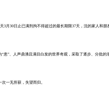
昨天3月30日止已满刑拘不得超过的最长期限37天，沈的家人和
为“患”、人声鼎沸且满目白发的世界奇观，采取了逐步、分批的
一次一无所获，失望而归。