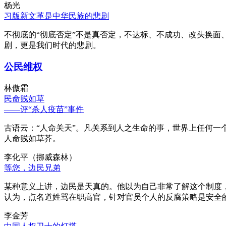
杨光
习版新文革是中华民族的悲剧
不彻底的“彻底否定”不是真否定，不达标、不成功、改头换面
剧，更是我们时代的悲剧。
公民维权
林傲霜
民命贱如草
——评“杀人疫苗”事件
古语云：“人命关天”。凡关系到人之生命的事，世界上任何一个
人命贱如草芥。
李化平（挪威森林）
等您，边民兄弟
某种意义上讲，边民是天真的。他以为自己非常了解这个制度
认为，点名道姓骂在职高官，针对官员个人的反腐策略是安全
李金芳