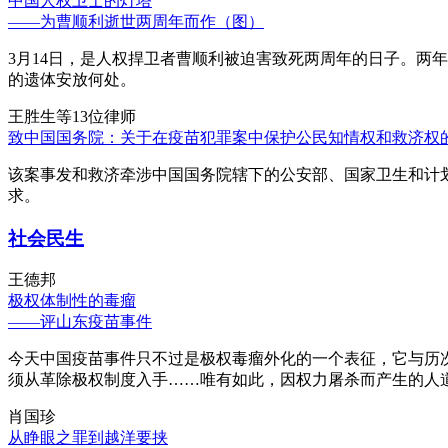
中国人权卫士的灯塔
——为曹顺利逝世两周年而作（图）
3月14日，是人权捍卫者曹顺利被迫害致死两周年的日子。两
的遗体安放何处。
王胜生等13位律师
致中国国务院：关于在疫苗犯罪案中保护公民知情权和救济权
该案事发和救济牵涉中国国务院辖下的公安部、国家卫生和计
求。
社会民生
王德邦
极权体制性的毒瘤
——评山东疫苗事件
今天中国疫苗事件只不过是极权毒瘤外化的一个表征，它与历
须从革除极权制度入手……唯有如此，因权力屠杀而产生的人
肖国珍
从睁眼之罪到越洋要挟