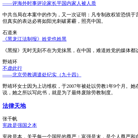
——评海外时事评论家长平国内家人被人质
中共当局在本案中的作为，又一次证明：凡专制政权皆恐惧于
但真实的表达必将如阳光刺破雾霾，照亮中国。
石道来
《黑龙江法制报》姓党也姓黑
《黑报》无时无刻不在为党抹黑，在中国，难道姓党的媒体都
野靖环
不虚此行
——北京劳教调遣处纪实（九十四）
野靖环女士因为上访维权，于2007年被处以劳教1年9个月
说，她之所以写此书，就是为了最终废除劳教制度。
法律天地
张千帆
宪政是强国之本
宪政是本，关乎每一个国民的尊严；富强是末，是个人尊严和