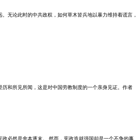
远。无论此时的中共政权，如何草木皆兵地以暴力维持着谎言，
泪经历和所见所闻，这是对中国劳教制度的一个亲身见证。作者
政必然是舍本逐末。 然而，宪政造就强国却是一个不争的事