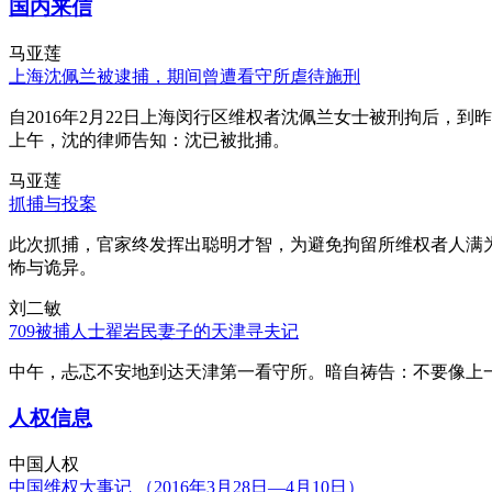
国内来信
马亚莲
上海沈佩兰被逮捕，期间曾遭看守所虐待施刑
自2016年2月22日上海闵行区维权者沈佩兰女士被刑拘后，到
上午，沈的律师告知：沈已被批捕。
马亚莲
抓捕与投案
此次抓捕，官家终发挥出聪明才智，为避免拘留所维权者人满
怖与诡异。
刘二敏
709被捕人士翟岩民妻子的天津寻夫记
中午，忐忑不安地到达天津第一看守所。暗自祷告：不要像上
人权信息
中国人权
中国维权大事记 （2016年3月28日—4月10日）