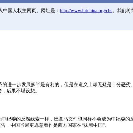
并入中国人权主网页。网址是：
http://www.hrichina.org/chs
。我们将
济的进一步发展多半是有利的，但是在道义上却无疑是十分恶劣
去，后果不堪设想。
成为中纪委的反腐线索一样，巴拿马文件也同样不会成为中纪委的
报告，中国当局更愿意看作是西方国家在“抹黑中国”。