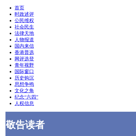
首页
时政述评
公民维权
社会民生
法律天地
人物报道
国内来信
香港普选
网评选登
青年视野
国际窗口
历史钩沉
思想争鸣
文化之角
纪念“六四”
人权信息
敬告读者