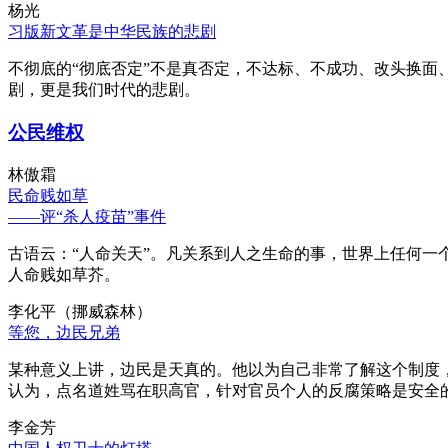
杨光
习版新文革是中华民族的悲剧
不彻底的“彻底否定”不是真否定，不达标、不成功、改头换面
剧，更是我们时代的悲剧。
公民维权
林傲霜
民命贱如草
——评“杀人疫苗”事件
古语云：“人命关天”。凡关系到人之生命的事，世界上任何一个
人命贱如草芥。
李化平（挪威森林）
等您，边民兄弟
某种意义上讲，边民是天真的。他以为自己非常了解这个制度
认为，点名道姓骂在职高官，针对官员个人的反腐策略是安全
李金芳