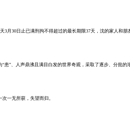
昨天3月30日止已满刑拘不得超过的最长期限37天，沈的家人和
为“患”、人声鼎沸且满目白发的世界奇观，采取了逐步、分批的
一次一无所获，失望而归。