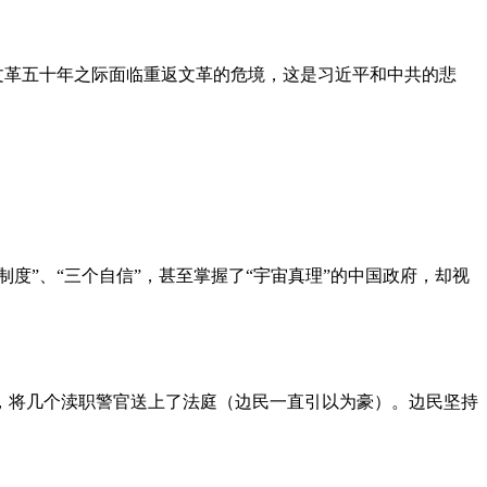
文革五十年之际面临重返文革的危境，这是习近平和中共的悲
度”、“三个自信”，甚至掌握了“宇宙真理”的中国政府，却视
，将几个渎职警官送上了法庭（边民一直引以为豪）。边民坚持