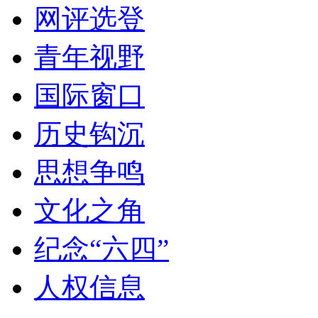
网评选登
青年视野
国际窗口
历史钩沉
思想争鸣
文化之角
纪念“六四”
人权信息