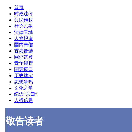
首页
时政述评
公民维权
社会民生
法律天地
人物报道
国内来信
香港普选
网评选登
青年视野
国际窗口
历史钩沉
思想争鸣
文化之角
纪念“六四”
人权信息
敬告读者