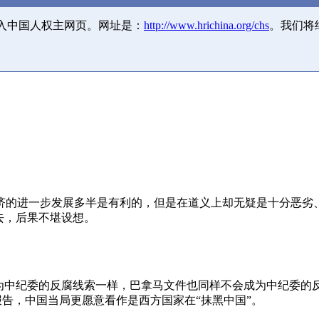
并入中国人权主网页。网址是：
http://www.hrichina.org/chs
。我们将
济的进一步发展多半是有利的，但是在道义上却无疑是十分恶劣
去，后果不堪设想。
成为中纪委的反腐线索一样，巴拿马文件也同样不会成为中纪委的
报告，中国当局更愿意看作是西方国家在“抹黑中国”。