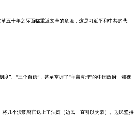
文革五十年之际面临重返文革的危境，这是习近平和中共的悲
度”、“三个自信”，甚至掌握了“宇宙真理”的中国政府，却视
，将几个渎职警官送上了法庭（边民一直引以为豪）。边民坚持