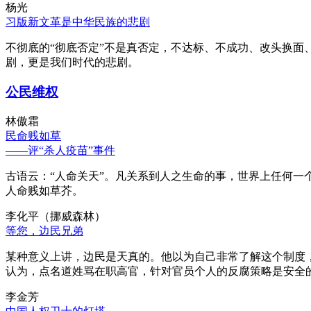
杨光
习版新文革是中华民族的悲剧
不彻底的“彻底否定”不是真否定，不达标、不成功、改头换面
剧，更是我们时代的悲剧。
公民维权
林傲霜
民命贱如草
——评“杀人疫苗”事件
古语云：“人命关天”。凡关系到人之生命的事，世界上任何一个
人命贱如草芥。
李化平（挪威森林）
等您，边民兄弟
某种意义上讲，边民是天真的。他以为自己非常了解这个制度
认为，点名道姓骂在职高官，针对官员个人的反腐策略是安全
李金芳