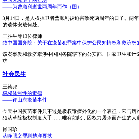
中国人权卫士的灯塔
——为曹顺利逝世两周年而作（图）
3月14日，是人权捍卫者曹顺利被迫害致死两周年的日子。两
的遗体安放何处。
王胜生等13位律师
致中国国务院：关于在疫苗犯罪案中保护公民知情权和救济权
该案事发和救济牵涉中国国务院辖下的公安部、国家卫生和计
求。
社会民生
王德邦
极权体制性的毒瘤
——评山东疫苗事件
今天中国疫苗事件只不过是极权毒瘤外化的一个表征，它与历
须从革除极权制度入手……唯有如此，因权力屠杀而产生的人
肖国珍
从睁眼之罪到越洋要挟