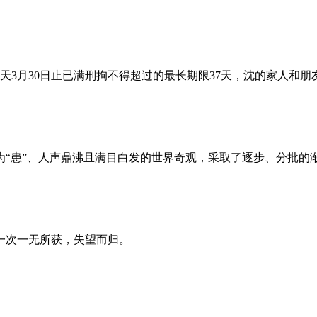
昨天3月30日止已满刑拘不得超过的最长期限37天，沈的家人和
为“患”、人声鼎沸且满目白发的世界奇观，采取了逐步、分批的
一次一无所获，失望而归。