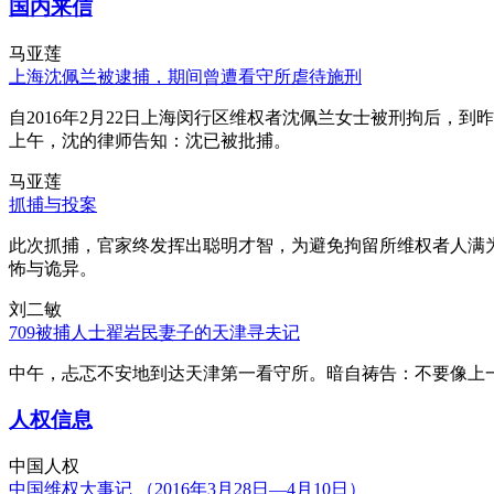
国内来信
马亚莲
上海沈佩兰被逮捕，期间曾遭看守所虐待施刑
自2016年2月22日上海闵行区维权者沈佩兰女士被刑拘后，到
上午，沈的律师告知：沈已被批捕。
马亚莲
抓捕与投案
此次抓捕，官家终发挥出聪明才智，为避免拘留所维权者人满
怖与诡异。
刘二敏
709被捕人士翟岩民妻子的天津寻夫记
中午，忐忑不安地到达天津第一看守所。暗自祷告：不要像上
人权信息
中国人权
中国维权大事记 （2016年3月28日—4月10日）