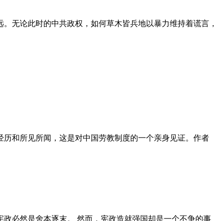
远。无论此时的中共政权，如何草木皆兵地以暴力维持着谎言，
泪经历和所见所闻，这是对中国劳教制度的一个亲身见证。作者
政必然是舍本逐末。 然而，宪政造就强国却是一个不争的事