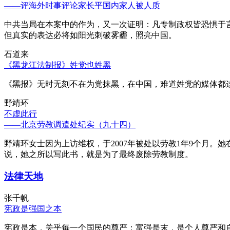
——评海外时事评论家长平国内家人被人质
中共当局在本案中的作为，又一次证明：凡专制政权皆恐惧于
但真实的表达必将如阳光刺破雾霾，照亮中国。
石道来
《黑龙江法制报》姓党也姓黑
《黑报》无时无刻不在为党抹黑，在中国，难道姓党的媒体都
野靖环
不虚此行
——北京劳教调遣处纪实（九十四）
野靖环女士因为上访维权，于2007年被处以劳教1年9个月
说，她之所以写此书，就是为了最终废除劳教制度。
法律天地
张千帆
宪政是强国之本
宪政是本，关乎每一个国民的尊严；富强是末，是个人尊严和