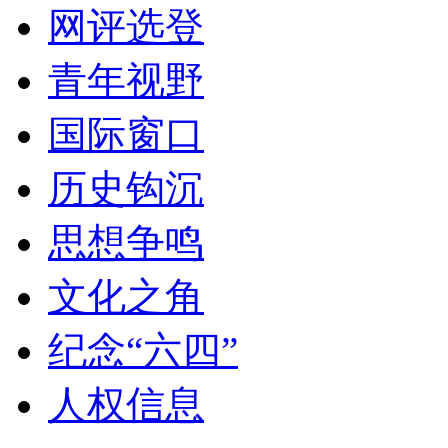
网评选登
青年视野
国际窗口
历史钩沉
思想争鸣
文化之角
纪念“六四”
人权信息