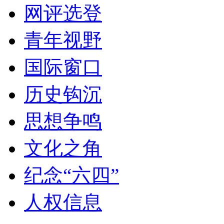
网评选登
青年视野
国际窗口
历史钩沉
思想争鸣
文化之角
纪念“六四”
人权信息