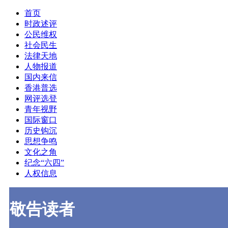
首页
时政述评
公民维权
社会民生
法律天地
人物报道
国内来信
香港普选
网评选登
青年视野
国际窗口
历史钩沉
思想争鸣
文化之角
纪念“六四”
人权信息
敬告读者