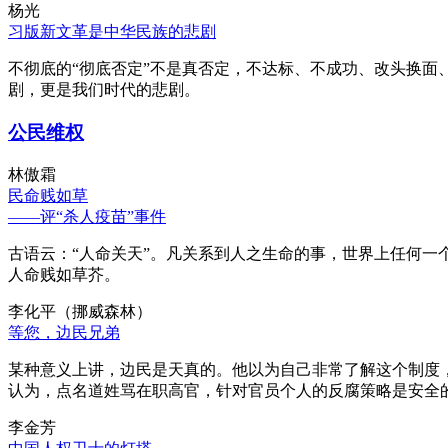
杨光
习版新文革是中华民族的悲剧
不彻底的“彻底否定”不是真否定，不达标、不成功、改头换面
剧，更是我们时代的悲剧。
公民维权
林傲霜
民命贱如草
——评“杀人疫苗”事件
古语云：“人命关天”。凡关系到人之生命的事，世界上任何一个
人命贱如草芥。
李化平（挪威森林）
等您，边民兄弟
某种意义上讲，边民是天真的。他以为自己非常了解这个制度
认为，点名道姓骂在职高官，针对官员个人的反腐策略是安全
李金芳