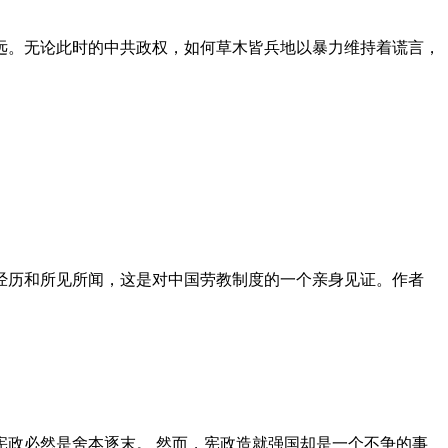
远。无论此时的中共政权，如何草木皆兵地以暴力维持着谎言，
泪经历和所见所闻，这是对中国劳教制度的一个亲身见证。作者
政必然是舍本逐末。 然而，宪政造就强国却是一个不争的事