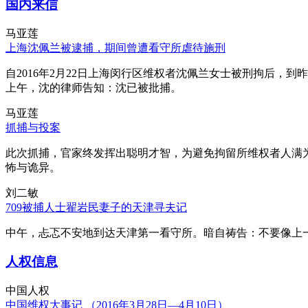
国内来信
马亚莲
上海沈佩兰被逮捕，期间曾遭看守所虐待施刑
自2016年2月22日上海闵行区维权者沈佩兰女士被刑拘后，到
上午，沈的律师告知：沈已被批捕。
马亚莲
抓捕与投案
此次抓捕，官家终发挥出聪明才智，为避免拘留所维权者人满
怖与诡异。
刘二敏
709被捕人士翟岩民妻子的天津寻夫记
中午，忐忑不安地到达天津第一看守所。暗自祷告：不要像上
人权信息
中国人权
中国维权大事记 （2016年3月28日—4月10日）