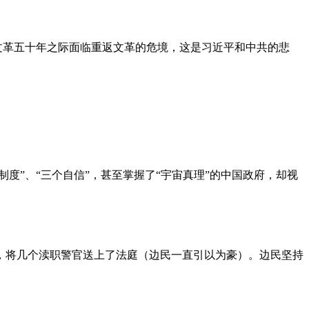
文革五十年之际面临重返文革的危境，这是习近平和中共的悲
度”、“三个自信”，甚至掌握了“宇宙真理”的中国政府，却视
，将几个渎职警官送上了法庭（边民一直引以为豪）。边民坚持