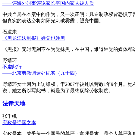
——评海外时事评论家长平国内家人被人质
中共当局在本案中的作为，又一次证明：凡专制政权皆恐惧于
但真实的表达必将如阳光刺破雾霾，照亮中国。
石道来
《黑龙江法制报》姓党也姓黑
《黑报》无时无刻不在为党抹黑，在中国，难道姓党的媒体都
野靖环
不虚此行
——北京劳教调遣处纪实（九十四）
野靖环女士因为上访维权，于2007年被处以劳教1年9个月
说，她之所以写此书，就是为了最终废除劳教制度。
法律天地
张千帆
宪政是强国之本
宪政是本，关乎每一个国民的尊严；富强是末，是个人尊严和