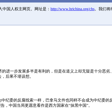
并入中国人权主网页。网址是：
http://www.hrichina.org/chs
。我们将
济的进一步发展多半是有利的，但是在道义上却无疑是十分恶劣
去，后果不堪设想。
成为中纪委的反腐线索一样，巴拿马文件也同样不会成为中纪委的
报告，中国当局更愿意看作是西方国家在“抹黑中国”。