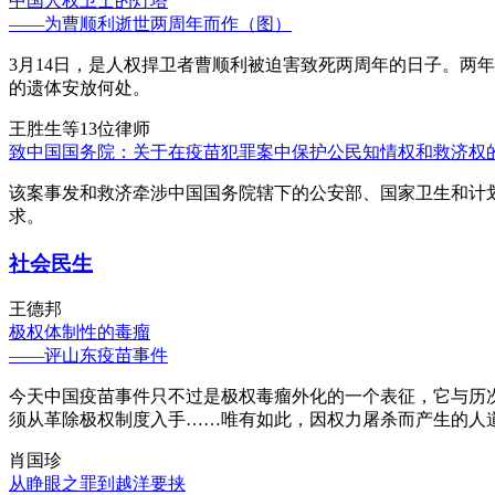
中国人权卫士的灯塔
——为曹顺利逝世两周年而作（图）
3月14日，是人权捍卫者曹顺利被迫害致死两周年的日子。两
的遗体安放何处。
王胜生等13位律师
致中国国务院：关于在疫苗犯罪案中保护公民知情权和救济权
该案事发和救济牵涉中国国务院辖下的公安部、国家卫生和计
求。
社会民生
王德邦
极权体制性的毒瘤
——评山东疫苗事件
今天中国疫苗事件只不过是极权毒瘤外化的一个表征，它与历
须从革除极权制度入手……唯有如此，因权力屠杀而产生的人
肖国珍
从睁眼之罪到越洋要挟