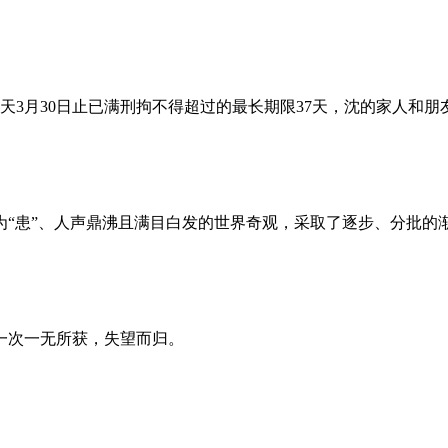
昨天3月30日止已满刑拘不得超过的最长期限37天，沈的家人和
为“患”、人声鼎沸且满目白发的世界奇观，采取了逐步、分批的
一次一无所获，失望而归。