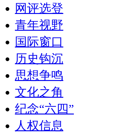
网评选登
青年视野
国际窗口
历史钩沉
思想争鸣
文化之角
纪念“六四”
人权信息