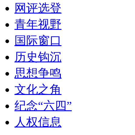
网评选登
青年视野
国际窗口
历史钩沉
思想争鸣
文化之角
纪念“六四”
人权信息